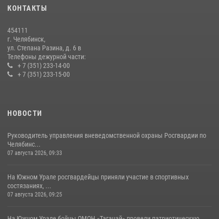
КОНТАКТЫ
Бойцы спецназа Росгвардии провели экскурсию для подростков из
трудовых отрядов на Южном Урале
454111
28 июля 2026, 10:38
4
г. Челябинск,
ул. Степана Разина, д. 6 в
Телефоны дежурной части:
+ 7 (351) 233-14-00
+ 7 (351) 233-15-00
НОВОСТИ
Руководитель управления вневедомственной охраны Росгвардии по
Челябинс...
07 августа 2026, 09:33
На Южном Урале росгвардейцы приняли участие в спортивных
состязаниях, ...
07 августа 2026, 09:25
На Южном Урале бойцы ОМОН «Таганай» провели патриотическую