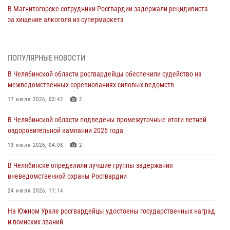
В Магнитогорске сотрудники Росгвардии задержали рецидивиста
за хищение алкоголя из супермаркета
05 августа 2026, 06:06
На Южном Урале спецназ Росгвардии провел военно-полевые
ПОПУЛЯРНЫЕ НОВОСТИ
сборы для кадетов
В Челябинской области росгвардейцы обеспечили судейство на
04 августа 2026, 10:03
1
межведомственных соревнованиях силовых ведомств
Росгвардейцы задержали трёх магазинных воров в Челябинске
17 июля 2026, 03:42
2
04 августа 2026, 10:00
В Челябинской области подведены промежуточные итоги летней
оздоровительной кампании 2026 года
На Южном Урале сотрудники Росгвардии задержали
подозреваемого в совершении убийства
13 июля 2026, 04:08
2
03 августа 2026, 11:41
В Челябинске определили лучшие группы задержания
вневедомственной охраны Росгвардии
В Челябинской области росгвардейцами по горячим следам
задержан подозреваемый в грабеже
24 июля 2026, 11:14
03 августа 2026, 11:25
На Южном Урале росгвардейцы удостоены государственных наград
и воинских званий