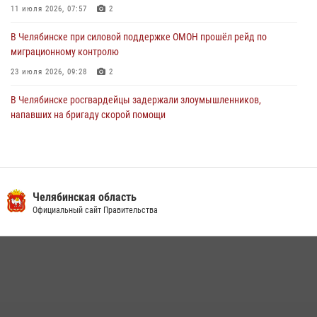
11 июля 2026, 07:57
2
В Челябинске при силовой поддержке ОМОН прошёл рейд по
миграционному контролю
23 июля 2026, 09:28
2
В Челябинске росгвардейцы задержали злоумышленников,
напавших на бригаду скорой помощи
14 июля 2026, 12:16
В Челябинске росгвардейцы обсудили с профессиональным
спортсменом основы здорового образа жизни
Челябинская область
13 июля 2026, 03:02
5
Официальный сайт Правительства
В Челябинской области росгвардейцы приняли участие в
мероприятиях, посвященных Дню семьи, любви и верности
08 июля 2026, 12:05
2
На Южном Урале продолжается акция «Каникулы с Росгвардией»
15 июля 2026, 05:49
4