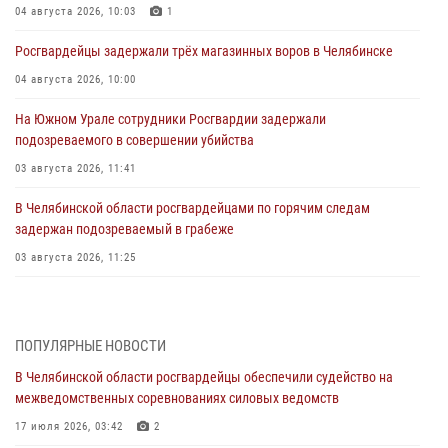
04 августа 2026, 10:03
1
Росгвардейцы задержали трёх магазинных воров в Челябинске
04 августа 2026, 10:00
На Южном Урале сотрудники Росгвардии задержали
подозреваемого в совершении убийства
03 августа 2026, 11:41
В Челябинской области росгвардейцами по горячим следам
задержан подозреваемый в грабеже
03 августа 2026, 11:25
Росгвардейцы обеспечили безопасность празднования Дня ВДВ на
Южном Урале
ПОПУЛЯРНЫЕ НОВОСТИ
03 августа 2026, 09:22
1
В Челябинской области росгвардейцы обеспечили судейство на
Авиация Росгвардии совершила более 250 санитарных вылетов в
межведомственных соревнованиях силовых ведомств
Донецкой Народной Республике
17 июля 2026, 03:42
2
31 июля 2026, 11:33