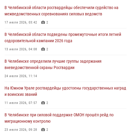
сборы для кадетов
В Челябинской области росгвардейцы обеспечили судейство на
04 августа 2026, 10:03
1
межведомственных соревнованиях силовых ведомств
Росгвардейцы задержали трёх магазинных воров в Челябинске
17 июля 2026, 03:42
2
04 августа 2026, 10:00
В Челябинской области подведены промежуточные итоги летней
оздоровительной кампании 2026 года
На Южном Урале сотрудники Росгвардии задержали
подозреваемого в совершении убийства
13 июля 2026, 04:08
2
03 августа 2026, 11:41
В Челябинске определили лучшие группы задержания
вневедомственной охраны Росгвардии
В Челябинской области росгвардейцами по горячим следам
задержан подозреваемый в грабеже
24 июля 2026, 11:14
03 августа 2026, 11:25
На Южном Урале росгвардейцы удостоены государственных наград
и воинских званий
11 июля 2026, 07:57
2
В Челябинске при силовой поддержке ОМОН прошёл рейд по
миграционному контролю
23 июля 2026, 09:28
2