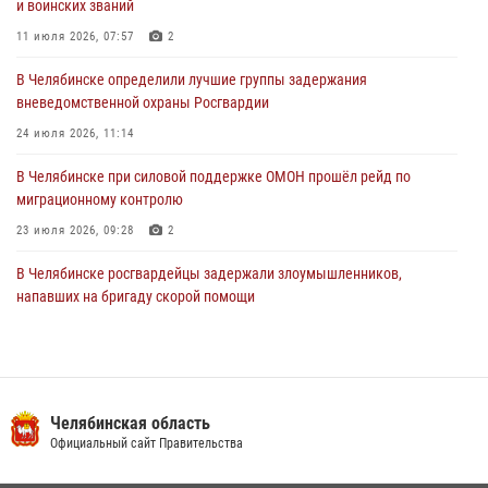
и воинских званий
оперативного штаба
11 июля 2026, 07:57
2
30 июля 2026, 10:53
В Челябинске определили лучшие группы задержания
вневедомственной охраны Росгвардии
24 июля 2026, 11:14
В Челябинске при силовой поддержке ОМОН прошёл рейд по
миграционному контролю
23 июля 2026, 09:28
2
В Челябинске росгвардейцы задержали злоумышленников,
напавших на бригаду скорой помощи
14 июля 2026, 12:16
В Челябинске росгвардейцы обсудили с профессиональным
спортсменом основы здорового образа жизни
Челябинская область
13 июля 2026, 03:02
5
Официальный сайт Правительства
По горячим следам задержали подозреваемого в тяжком