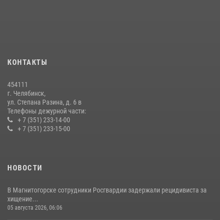
преступлении челябинские росгвардейцы
07 июля 2026, 07:48
На Южном Урале продолжается акция «Каникулы с Росгвардией»
15 июля 2026, 05:49
4
КОНТАКТЫ
В Челябинской области росгвардейцы приняли участие в
мероприятиях, посвященных Дню семьи, любви и верности
454111
08 июля 2026, 12:05
2
г. Челябинск,
ул. Степана Разина, д. 6 в
Телефоны дежурной части:
+ 7 (351) 233-14-00
+ 7 (351) 233-15-00
НОВОСТИ
В Магнитогорске сотрудники Росгвардии задержали рецидивиста за
хищение...
05 августа 2026, 06:06