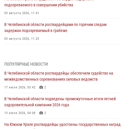
подозреваемого в совершении убийства
03 августа 2026, 11:41
В Челябинской области росгвардейцами по горячим следам
задержан подозреваемый в грабеже
03 августа 2026, 11:25
Росгвардейцы обеспечили безопасность празднования Дня ВДВ на
Южном Урале
ПОПУЛЯРНЫЕ НОВОСТИ
03 августа 2026, 09:22
1
В Челябинской области росгвардейцы обеспечили судейство на
Авиация Росгвардии совершила более 250 санитарных вылетов в
межведомственных соревнованиях силовых ведомств
Донецкой Народной Республике
17 июля 2026, 03:42
2
31 июля 2026, 11:33
В Челябинской области подведены промежуточные итоги летней
Росгвардия обеспечивает безопасность граждан на южном
оздоровительной кампании 2026 года
направлении
13 июля 2026, 04:08
2
31 июля 2026, 11:32
1
На Южном Урале росгвардейцы удостоены государственных наград
В Уральском округе Росгвардии состоялось заседание