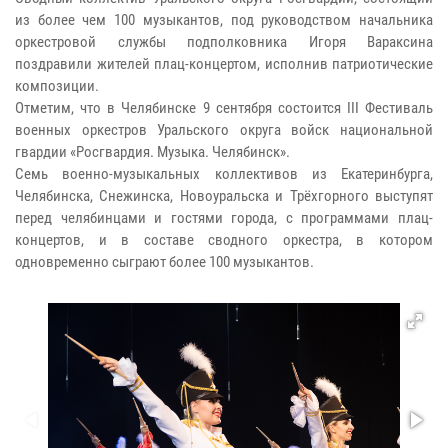
из более чем 100 музыкантов, под руководством начальника
оркестровой службы подполковника Игоря Вараксина
поздравили жителей плац-концертом, исполнив патриотические
композиции.
Отметим, что в Челябинске 9 сентября состоится III Фестиваль
военных оркестров Уральского округа войск национальной
гвардии «Росгвардия. Музыка. Челябинск».
Семь военно-музыкальных коллективов из Екатеринбурга,
Челябинска, Снежинска, Новоуральска и Трёхгорного выступят
перед челябинцами и гостями города, с программами плац-
концертов, и в составе сводного оркестра, в котором
одновременно сыграют более 100 музыкантов.