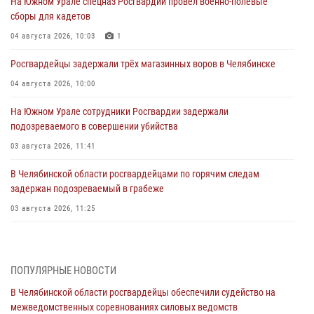
На Южном Урале спецназ Росгвардии провел военно-полевые
сборы для кадетов
04 августа 2026, 10:03
1
Росгвардейцы задержали трёх магазинных воров в Челябинске
04 августа 2026, 10:00
На Южном Урале сотрудники Росгвардии задержали
подозреваемого в совершении убийства
03 августа 2026, 11:41
В Челябинской области росгвардейцами по горячим следам
задержан подозреваемый в грабеже
03 августа 2026, 11:25
Росгвардейцы обеспечили безопасность празднования Дня ВДВ на
Южном Урале
ПОПУЛЯРНЫЕ НОВОСТИ
03 августа 2026, 09:22
1
В Челябинской области росгвардейцы обеспечили судейство на
Авиация Росгвардии совершила более 250 санитарных вылетов в
межведомственных соревнованиях силовых ведомств
Донецкой Народной Республике