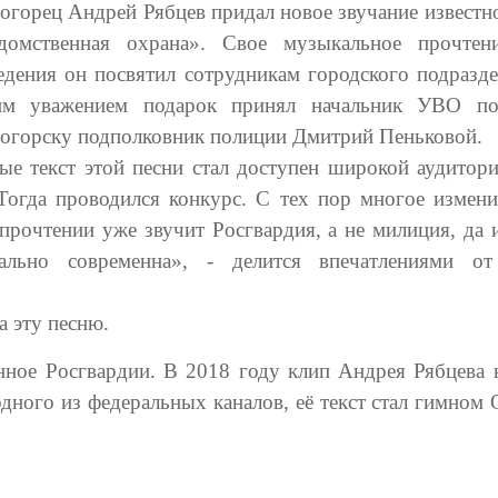
огорец Андрей Рябцев придал новое звучание известн
домственная охрана». Свое музыкальное прочтен
едения он посвятил сотрудникам городского подразде
им уважением подарок принял начальник УВО по
огорску подполковник полиции Дмитрий Пеньковой.
ые текст этой песни стал доступен широкой аудитори
 Тогда проводился конкурс. С тех пор многое измени
прочтении уже звучит Росгвардия, а не милиция, да 
ально современна», - делится впечатлениями о
а эту песню.
енное Росгвардии. В 2018 году клип Андрея Рябцева 
ого из федеральных каналов, её текст стал гимном О