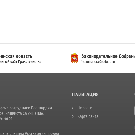
инская область
Законодательное Собран
льный сайт Правительства
Челябинской области
И
НАВИГАЦИЯ
орске сотрудники Росгвардии
Новости
рецидивиста за хищение...
Карта сайта
26, 06:06
рале спецназ Росгвардии провел