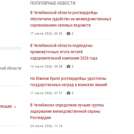
ПОПУЛЯРНЫЕ НОВОСТИ
грабеже
В Челябинской области росгвардейцы
03 августа 2026, 11:25
обеспечили судейство на межведомственных
соревнованиях силовых ведомств
Росгвардейцы обеспечили безопасность
празднования Дня ВДВ на Южном Урале
17 июля 2026, 03:42
2
03 августа 2026, 09:22
1
В Челябинской области подведены
промежуточные итоги летней
Авиация Росгвардии совершила более 250
оздоровительной кампании 2026 года
санитарных вылетов в Донецкой Народной
Республике
13 июля 2026, 04:08
2
кой области
31 июля 2026, 11:33
На Южном Урале росгвардейцы удостоены
государственных наград и воинских званий
Росгвардия обеспечивает безопасность
граждан на южном направлении
11 июля 2026, 07:57
2
31 июля 2026, 11:32
1
В Челябинске определили лучшие группы
ующая →
задержания вневедомственной охраны
В Уральском округе Росгвардии состоялось
Росгвардии
заседание оперативного штаба
24 июля 2026, 11:14
30 июля 2026, 10:53