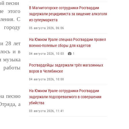
ой песни
В Магнитогорске сотрудники Росгвардии
ие этого
задержали рецидивиста за хищение алкоголя
ления. С
из супермаркета
 городу
05 августа 2026, 06:06
На Южном Урале спецназ Росгвардии провел
и 28 лет
военно-полевые сборы для кадетов
лось и в
04 августа 2026, 10:03
1
и музыка
Росгвардейцы задержали трёх магазинных
т работы
воров в Челябинске
04 августа 2026, 10:00
На Южном Урале сотрудники Росгвардии
на песню
задержали подозреваемого в совершении
убийства
тряда, а
03 августа 2026, 11:41
В Челябинской области росгвардейцами по
горячим следам задержан подозреваемый в