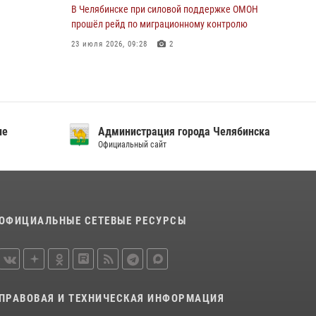
В Челябинске при силовой поддержке ОМОН
прошёл рейд по миграционному контролю
23 июля 2026, 09:28
2
В Челябинске росгвардейцы задержали
злоумышленников, напавших на бригаду
скорой помощи
14 июля 2026, 12:16
ие
Администрация города Челябинска
Официальный сайт
В Челябинске росгвардейцы обсудили с
профессиональным спортсменом основы
здорового образа жизни
13 июля 2026, 03:02
5
ОФИЦИАЛЬНЫЕ СЕТЕВЫЕ РЕСУРСЫ
По горячим следам задержали
подозреваемого в тяжком преступлении
челябинские росгвардейцы
07 июля 2026, 07:48
ПРАВОВАЯ И ТЕХНИЧЕСКАЯ ИНФОРМАЦИЯ
На Южном Урале продолжается акция