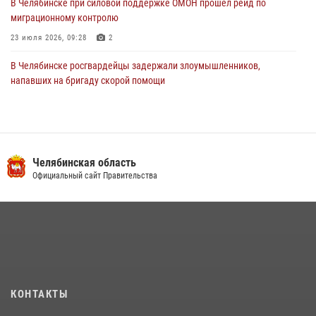
В Челябинске при силовой поддержке ОМОН прошёл рейд по
миграционному контролю
23 июля 2026, 09:28
2
В Челябинске росгвардейцы задержали злоумышленников,
напавших на бригаду скорой помощи
14 июля 2026, 12:16
В Челябинске росгвардейцы обсудили с профессиональным
спортсменом основы здорового образа жизни
Челябинская область
13 июля 2026, 03:02
5
Официальный сайт Правительства
По горячим следам задержали подозреваемого в тяжком
преступлении челябинские росгвардейцы
07 июля 2026, 07:48
На Южном Урале продолжается акция «Каникулы с Росгвардией»
15 июля 2026, 05:49
4
КОНТАКТЫ
В Челябинской области росгвардейцы приняли участие в