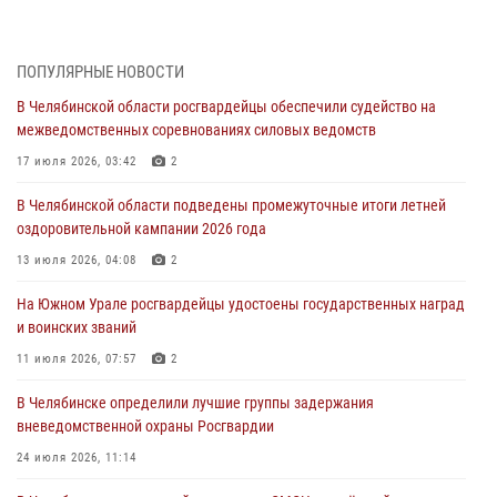
Росгвардейцы обеспечили безопасность празднования Дня ВДВ на
Южном Урале
ПОПУЛЯРНЫЕ НОВОСТИ
03 августа 2026, 09:22
1
В Челябинской области росгвардейцы обеспечили судейство на
Авиация Росгвардии совершила более 250 санитарных вылетов в
межведомственных соревнованиях силовых ведомств
Донецкой Народной Республике
17 июля 2026, 03:42
2
31 июля 2026, 11:33
В Челябинской области подведены промежуточные итоги летней
Росгвардия обеспечивает безопасность граждан на южном
оздоровительной кампании 2026 года
направлении
13 июля 2026, 04:08
2
31 июля 2026, 11:32
1
На Южном Урале росгвардейцы удостоены государственных наград
В Уральском округе Росгвардии состоялось заседание
и воинских званий
оперативного штаба
11 июля 2026, 07:57
2
30 июля 2026, 10:53
В Челябинске определили лучшие группы задержания
вневедомственной охраны Росгвардии
24 июля 2026, 11:14