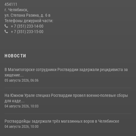
мероприятиях, посвященных Дню семьи, любви и верности
454111
08 июля 2026, 12:05
2
г. Челябинск,
ул. Степана Разина, д. 6 в
Телефоны дежурной части:
+ 7 (351) 233-14-00
+ 7 (351) 233-15-00
НОВОСТИ
В Магнитогорске сотрудники Росгвардии задержали рецидивиста за
хищение...
05 августа 2026, 06:06
На Южном Урале спецназ Росгвардии провел военно-полевые сборы
для каде...
04 августа 2026, 10:03
Росгвардейцы задержали трёх магазинных воров в Челябинске
04 августа 2026, 10:00