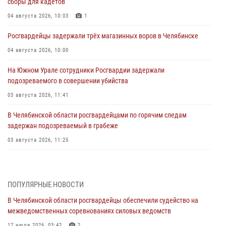
сборы для кадетов
04 августа 2026, 10:03
1
Росгвардейцы задержали трёх магазинных воров в Челябинске
04 августа 2026, 10:00
На Южном Урале сотрудники Росгвардии задержали
подозреваемого в совершении убийства
03 августа 2026, 11:41
В Челябинской области росгвардейцами по горячим следам
задержан подозреваемый в грабеже
03 августа 2026, 11:25
Росгвардейцы обеспечили безопасность празднования Дня ВДВ на
Южном Урале
ПОПУЛЯРНЫЕ НОВОСТИ
03 августа 2026, 09:22
1
В Челябинской области росгвардейцы обеспечили судейство на
Авиация Росгвардии совершила более 250 санитарных вылетов в
межведомственных соревнованиях силовых ведомств
Донецкой Народной Республике
17 июля 2026, 03:42
2