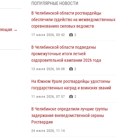
05 августа 2026, 11:22
1
ПОПУЛЯРНЫЕ НОВОСТИ
В Магнитогорске сотрудники Росгвардии
В Челябинской области росгвардейцы
задержали рецидивиста за хищение алкоголя
обеспечили судейство на межведомственных
из супермаркета
соревнованиях силовых ведомств
ующая →
05 августа 2026, 06:06
17 июля 2026, 03:42
2
На Южном Урале спецназ Росгвардии провел
В Челябинской области подведены
военно-полевые сборы для кадетов
промежуточные итоги летней
оздоровительной кампании 2026 года
04 августа 2026, 10:03
1
13 июля 2026, 04:08
2
Росгвардейцы задержали трёх магазинных
воров в Челябинске
На Южном Урале росгвардейцы удостоены
государственных наград и воинских званий
04 августа 2026, 10:00
11 июля 2026, 07:57
2
На Южном Урале сотрудники Росгвардии
задержали подозреваемого в совершении
В Челябинске определили лучшие группы
убийства
задержания вневедомственной охраны
Росгвардии
03 августа 2026, 11:41
24 июля 2026, 11:14
В Челябинской области росгвардейцами по