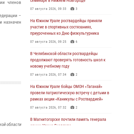
семинаре в Нижнем Новгороде
нии членов
07 августа 2026, 09:33
3
едерации –
На Южном Урале росгвардейцы приняли
и назначен
участие в спортивных состязаниях,
приуроченных ко Дню физкультурника
07 августа 2026, 09:25
6
В Челябинской области росгвардейцы
продолжают проверять готовность школ к
новому учебному году
07 августа 2026, 07:34
2
На Южном Урале бойцы ОМОН «Таганай»
провели патриотическую встречу с детьми в
рамках акции «Каникулы с Росгвардией»
07 августа 2026, 07:32
2
В Магнитогорске почтили память генерала
кой области
армии Ивана Яковлева