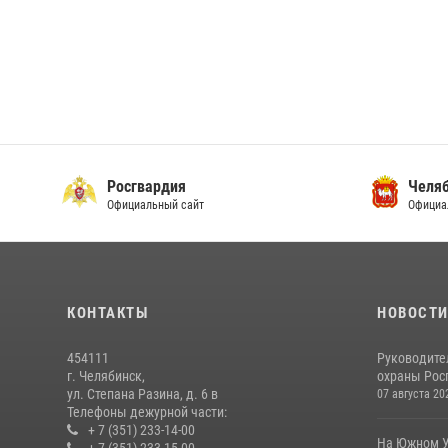
Росгвардия
Челяб
Официальный сайт
Официа
КОНТАКТЫ
НОВОСТ
454111
Руководите
г. Челябинск,
охраны Росг
ул. Степана Разина, д. 6 в
07 августа 20
Телефоны дежурной части:
+ 7 (351) 233-14-00
На Южном У