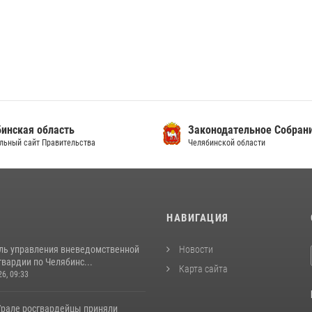
инская область
Законодательное Собран
льный сайт Правительства
Челябинской области
И
НАВИГАЦИЯ
ль управления вневедомственной
Новости
вардии по Челябинс...
Карта сайта
26, 09:33
рале росгвардейцы приняли