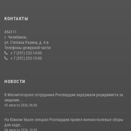
На Южном Урале продолжается акция «Каникулы с Росгвардией»
15 июля 2026, 05:49
4
КОНТАКТЫ
В Челябинской области росгвардейцы приняли участие в
мероприятиях, посвященных Дню семьи, любви и верности
454111
08 июля 2026, 12:05
2
г. Челябинск,
ул. Степана Разина, д. 6 в
Телефоны дежурной части:
+ 7 (351) 233-14-00
+ 7 (351) 233-15-00
НОВОСТИ
В Магнитогорске сотрудники Росгвардии задержали рецидивиста за
хищение...
05 августа 2026, 06:06
На Южном Урале спецназ Росгвардии провел военно-полевые сборы
для каде...
04 августа 2026, 10:03