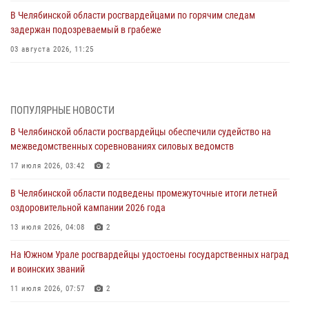
В Челябинской области росгвардейцами по горячим следам
задержан подозреваемый в грабеже
03 августа 2026, 11:25
Росгвардейцы обеспечили безопасность празднования Дня ВДВ на
Южном Урале
ПОПУЛЯРНЫЕ НОВОСТИ
03 августа 2026, 09:22
1
В Челябинской области росгвардейцы обеспечили судейство на
Авиация Росгвардии совершила более 250 санитарных вылетов в
межведомственных соревнованиях силовых ведомств
Донецкой Народной Республике
17 июля 2026, 03:42
2
31 июля 2026, 11:33
В Челябинской области подведены промежуточные итоги летней
Росгвардия обеспечивает безопасность граждан на южном
оздоровительной кампании 2026 года
направлении
13 июля 2026, 04:08
2
31 июля 2026, 11:32
1
На Южном Урале росгвардейцы удостоены государственных наград
В Уральском округе Росгвардии состоялось заседание
и воинских званий
оперативного штаба
11 июля 2026, 07:57
2
30 июля 2026, 10:53