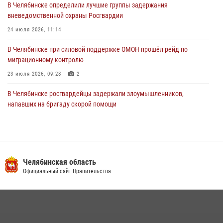
В Челябинске определили лучшие группы задержания
вневедомственной охраны Росгвардии
24 июля 2026, 11:14
В Челябинске при силовой поддержке ОМОН прошёл рейд по
миграционному контролю
23 июля 2026, 09:28
2
В Челябинске росгвардейцы задержали злоумышленников,
напавших на бригаду скорой помощи
14 июля 2026, 12:16
В Челябинске росгвардейцы обсудили с профессиональным
спортсменом основы здорового образа жизни
Челябинская область
13 июля 2026, 03:02
5
Официальный сайт Правительства
По горячим следам задержали подозреваемого в тяжком
преступлении челябинские росгвардейцы
07 июля 2026, 07:48