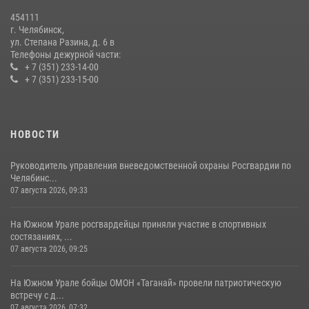
Первенства России по футболу
454111
14 июля 2026, 05:15
г. Челябинск,
ул. Степана Разина, д. 6 в
Телефоны дежурной части:
+ 7 (351) 233-14-00
+ 7 (351) 233-15-00
НОВОСТИ
Руководитель управления вневедомственной охраны Росгвардии по
Челябинс...
07 августа 2026, 09:33
На Южном Урале росгвардейцы приняли участие в спортивных
состязаниях, ...
07 августа 2026, 09:25
На Южном Урале бойцы ОМОН «Таганай» провели патриотическую
встречу с д...
07 августа 2026, 07:32