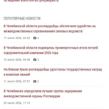
за хищение алкоголя из супермаркета
05 августа 2026, 06:06
На Южном Урале спецназ Росгвардии провел военно-полевые
ПОПУЛЯРНЫЕ НОВОСТИ
сборы для кадетов
В Челябинской области росгвардейцы обеспечили судейство на
04 августа 2026, 10:03
1
межведомственных соревнованиях силовых ведомств
Росгвардейцы задержали трёх магазинных воров в Челябинске
17 июля 2026, 03:42
2
04 августа 2026, 10:00
В Челябинской области подведены промежуточные итоги летней
оздоровительной кампании 2026 года
На Южном Урале сотрудники Росгвардии задержали
подозреваемого в совершении убийства
13 июля 2026, 04:08
2
03 августа 2026, 11:41
На Южном Урале росгвардейцы удостоены государственных наград
и воинских званий
В Челябинской области росгвардейцами по горячим следам
задержан подозреваемый в грабеже
11 июля 2026, 07:57
2
03 августа 2026, 11:25
В Челябинске определили лучшие группы задержания
вневедомственной охраны Росгвардии
24 июля 2026, 11:14