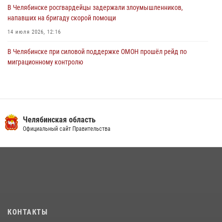
В Челябинске росгвардейцы задержали злоумышленников,
напавших на бригаду скорой помощи
14 июля 2026, 12:16
В Челябинске при силовой поддержке ОМОН прошёл рейд по
миграционному контролю
23 июля 2026, 09:28
2
В Челябинске росгвардейцы обсудили с профессиональным
спортсменом основы здорового образа жизни
Челябинская область
13 июля 2026, 03:02
5
Официальный сайт Правительства
В Челябинской области росгвардейцы приняли участие в
мероприятиях, посвященных Дню семьи, любви и верности
08 июля 2026, 12:05
2
На Южном Урале продолжается акция «Каникулы с Росгвардией»
15 июля 2026, 05:49
4
КОНТАКТЫ
На Южном Урале росгвардейцы обеспечили безопасность матча