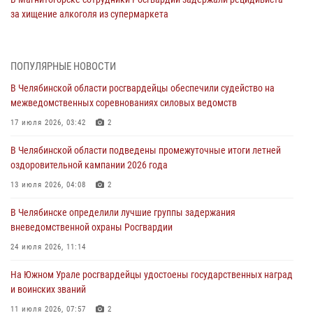
за хищение алкоголя из супермаркета
05 августа 2026, 06:06
На Южном Урале спецназ Росгвардии провел военно-полевые
ПОПУЛЯРНЫЕ НОВОСТИ
сборы для кадетов
В Челябинской области росгвардейцы обеспечили судейство на
04 августа 2026, 10:03
1
межведомственных соревнованиях силовых ведомств
Росгвардейцы задержали трёх магазинных воров в Челябинске
17 июля 2026, 03:42
2
04 августа 2026, 10:00
В Челябинской области подведены промежуточные итоги летней
оздоровительной кампании 2026 года
На Южном Урале сотрудники Росгвардии задержали
подозреваемого в совершении убийства
13 июля 2026, 04:08
2
03 августа 2026, 11:41
В Челябинске определили лучшие группы задержания
вневедомственной охраны Росгвардии
В Челябинской области росгвардейцами по горячим следам
задержан подозреваемый в грабеже
24 июля 2026, 11:14
03 августа 2026, 11:25
На Южном Урале росгвардейцы удостоены государственных наград
и воинских званий
11 июля 2026, 07:57
2