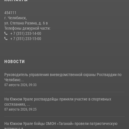
На Южном Урале росгвардейцы обеспечили безопасность матча
Первенства России по футболу
454111
14 июля 2026, 05:15
г. Челябинск,
ул. Степана Разина, д. 6 в
Телефоны дежурной части:
+ 7 (351) 233-14-00
+ 7 (351) 233-15-00
НОВОСТИ
Руководитель управления вневедомственной охраны Росгвардии по
Челябинс...
07 августа 2026, 09:33
На Южном Урале росгвардейцы приняли участие в спортивных
состязаниях, ...
07 августа 2026, 09:25
На Южном Урале бойцы ОМОН «Таганай» провели патриотическую
встречу с д...