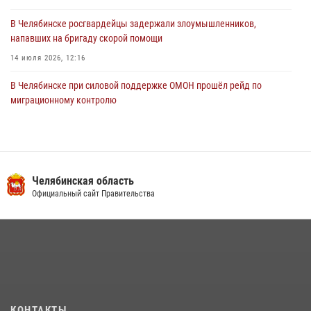
В Челябинске росгвардейцы задержали злоумышленников,
напавших на бригаду скорой помощи
14 июля 2026, 12:16
В Челябинске при силовой поддержке ОМОН прошёл рейд по
миграционному контролю
23 июля 2026, 09:28
2
В Челябинске росгвардейцы обсудили с профессиональным
спортсменом основы здорового образа жизни
Челябинская область
13 июля 2026, 03:02
5
Официальный сайт Правительства
На Южном Урале продолжается акция «Каникулы с Росгвардией»
15 июля 2026, 05:49
4
Бойцы спецназа Росгвардии провели экскурсию для подростков из
трудовых отрядов на Южном Урале
28 июля 2026, 10:38
4
КОНТАКТЫ