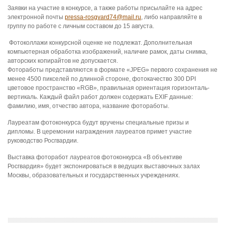
Заявки на участие в конкурсе, а также работы присылайте на адрес
электронной почты
p
ressa-rosgvard74@mail.ru
, либо направляйте в
группу по работе с личным составом до 15 августа.
Фотоколлажи конкурсной оценке не подлежат. Дополнительная
компьютерная обработка изображений, наличие рамок, даты снимка,
авторских копирайтов не допускается.
Фотоработы представляются в формате «JPEG» первого сохранения не
менее 4500 пикселей по длинной стороне, фотокачество 300 DPI
цветовое пространство «RGB», правильная ориентация горизонталь-
вертикаль. Каждый файл работ должен содержать EXIF данные:
фамилию, имя, отчество автора, название фотоработы.
Лауреатам фотоконкурса будут вручены специальные призы и
дипломы. В церемонии награждения лауреатов примет участие
руководство Росгвардии.
Выставка фоторабот лауреатов фотоконкурса «В объективе
Росгвардия» будет экспонироваться в ведущих выставочных залах
Москвы, образовательных и государственных учреждениях.