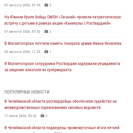
07 августа 2026, 07:34
2
На Южном Урале бойцы ОМОН «Таганай» провели патриотическую
встречу с детьми в рамках акции «Каникулы с Росгвардией»
07 августа 2026, 07:32
2
В Магнитогорске почтили память генерала армии Ивана Яковлева
05 августа 2026, 11:22
1
В Магнитогорске сотрудники Росгвардии задержали рецидивиста
за хищение алкоголя из супермаркета
05 августа 2026, 06:06
На Южном Урале спецназ Росгвардии провел военно-полевые
ПОПУЛЯРНЫЕ НОВОСТИ
сборы для кадетов
В Челябинской области росгвардейцы обеспечили судейство на
04 августа 2026, 10:03
1
межведомственных соревнованиях силовых ведомств
Росгвардейцы задержали трёх магазинных воров в Челябинске
17 июля 2026, 03:42
2
04 августа 2026, 10:00
В Челябинской области подведены промежуточные итоги летней