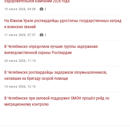
оздоровительной кампании 2026 года
На Южном Урале сотрудники Росгвардии задержали
подозреваемого в совершении убийства
13 июля 2026, 04:08
2
03 августа 2026, 11:41
На Южном Урале росгвардейцы удостоены государственных наград
и воинских званий
В Челябинской области росгвардейцами по горячим следам
задержан подозреваемый в грабеже
11 июля 2026, 07:57
2
03 августа 2026, 11:25
В Челябинске определили лучшие группы задержания
вневедомственной охраны Росгвардии
24 июля 2026, 11:14
В Челябинске росгвардейцы задержали злоумышленников,
напавших на бригаду скорой помощи
14 июля 2026, 12:16
В Челябинске при силовой поддержке ОМОН прошёл рейд по
миграционному контролю
23 июля 2026, 09:28
2
В Челябинске росгвардейцы обсудили с профессиональным
спортсменом основы здорового образа жизни