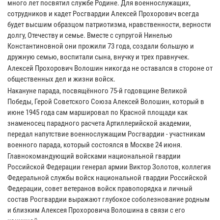
много лет посвятил службе Родине. Для военнослужащих,
сотрудников и кадет Росгвардии Алексей Прохорович всегда
будет высшим образцом патриотизма, нравственности, верности
долгу, Отечеству и семье. Вместе с супругой Нинелью
Константиновной они прожили 73 года, создали большую и
дружную семью, воспитали сына, внучку и трех правнучек.
Алексей Прохорович Волошин никогда не оставался в стороне от
общественных дел и жизни войск.
Накануне парада, посвящённого 75-й годовщине Великой
Победы, Герой Советского Союза Алексей Волошин, который в
июне 1945 года сам маршировал по Красной площади как
знаменосец парадного расчета Артиллерийской академии,
передал напутствие военнослужащим Росгвардии - участникам
военного парада, который состоялся в Москве 24 июня.
Главнокомандующий войсками национальной гвардии
Российской Федерации генерал армии Виктор Золотов, коллегия
Федеральной службы войск национальной гвардии Российской
Федерации, совет ветеранов войск правопорядка и личный
состав Росгвардии выражают глубокое соболезнование родным
и близким Алексея Прохоровича Волошина в связи с его