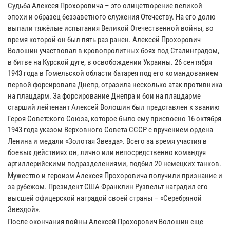
Судьба Алексея Прохоровича – это олицетворение великой
эпохи и образец беззаветного служения Отечеству. На его долю
выпали тяжёлые испытания Великой Отечественной войны, во
время которой он был пять раз ранен. Алексей Прохорович
Волошин участвовал в кровопролитных боях под Сталинградом,
в битве на Курской дуге, в освобождении Украины. 26 сентября
1943 года в Гомельской области батарея под его командованием
первой форсировала Днепр, отразила несколько атак противника
на плацдарм. За форсирование Днепра и бои на плацдарме
старший лейтенант Алексей Волошин был представлен к званию
Героя Советского Союза, которое было ему присвоено 16 октября
1943 года указом Верховного Совета СССР с вручением ордена
Ленина и медали «Золотая Звезда». Всего за время участия в
боевых действиях он, лично или непосредственно командуя
артиллерийскими подразделениями, подбил 20 немецких танков.
Мужество и героизм Алексея Прохоровича получили признание и
за рубежом. Президент США Франклин Рузвельт наградил его
высшей офицерской наградой своей страны – «Серебряной
Звездой».
После окончания войны Алексей Прохорович Волошин еще