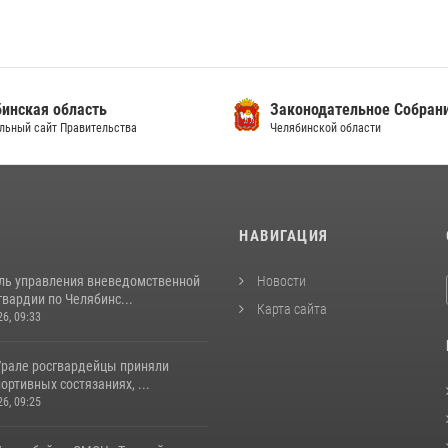
инская область
Законодательное Собран
льный сайт Правительства
Челябинской области
И
НАВИГАЦИЯ
ль управления вневедомственной
Новости
вардии по Челябинс...
Карта сайта
26, 09:33
рале росгвардейцы приняли
портивных состязаниях, ...
26, 09:25