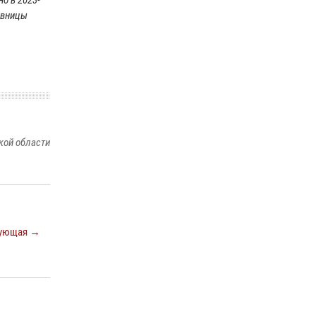
но в 2023-
посвященных Дню семьи, любви и верности
равницы
08 июля 2026, 12:05
2
Бойцы спецназа Росгвардии провели
экскурсию для подростков из трудовых
отрядов на Южном Урале
28 июля 2026, 10:38
4
кой области
ующая →