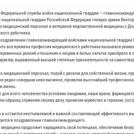
 Федеральной службы войск национальной гвардии — главнокоманд
 национальной гвардии Российской Федерации генерал армии Виктор
л медицинский персонал и ветеранов ведомственной медицины с Дн
кого работника.
поздравлении главнокомандующий войсками национальной гвардии
 что все времена профессия медицинского работника вызывала уважен
овременных реалий отношение к людям в белых халатах приобрело в 
арактер, выраженный высшей степенью признательности за самоотв
о медицинский персонал, порой с риском для собственной жизни, пр
не редко совершая невозможное, проявляя высочайший профессиона
 и жизнь.
ых для всего человечества условиях пандемии, наши врачи, фармацевт
ли образец служения своему делу, проявляя мужество и героизм, сост
и и остаются неотъемлемой и важной составляющей эффективного в
ворится в поздравлении главнокомандующего.
я медицина продолжит наращивать свой потенциал, обеспечивая безу
в их семей и ветеранов службы, залогом чему выступает беззаветное 