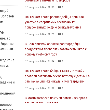
семинаре в Нижнем Новгороде
07 августа 2026, 09:33
3
ующий
 Золотов
На Южном Урале росгвардейцы приняли
ем
участие в спортивных состязаниях,
приуроченных ко Дню физкультурника
 РФ
07 августа 2026, 09:25
6
ие, а с
обществе
В Челябинской области росгвардейцы
ерженный
продолжают проверять готовность школ к
новому учебному году
иходит на
07 августа 2026, 07:34
2
лизм,
На Южном Урале бойцы ОМОН «Таганай»
провели патриотическую встречу с детьми в
ы,
рамках акции «Каникулы с Росгвардией»
радание и
07 августа 2026, 07:32
2
ыполнения
В Магнитогорске почтили память генерала
армии Ивана Яковлева
словное
служение