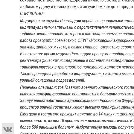
любимому делу и неиссякаемый энтузиазм каждого предст
СПРАВОЧНО:
Медицинская служба Росгвардии первая из правоохранительны
индивидуальными аптечками с перспективными ненаркотичес
тюбиках, использование которого в настоящее время не позво
работа проводится совместно с ФГУП «Московский эндокринны
закупки, хранения и учета, а самое главное - отсутствие веро
В настоящее время медики Росгвардии проводят апробацию по
рентгенографических исследований в полевых и экспедиционн
трансформируется в транспортное положение, является персп
Также проведена разработка индивидуальных и коллективных
уровней оснащения подразделений.
Перечень специалистов Главного военного клинического госп
высококвалифицированные специалисты с большим опытом пра
Заслуженных работников здравоохранения Российской Федераци
процентов врачей госпиталя имеют высшую квалификационну
Ежегодно в госпитале проходят лечение до 14 тысяч пациенто
вмешательств, из них 10 процентов – высокотехнологичных. В
более 500 раненых и больных. Амбулаторную помощь получают