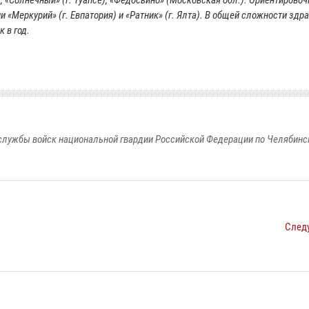
), «Солнечный» (г. Туапсе), «Федосьино» (Московская обл.). Ориентировоч
и «Меркурий» (г. Евпатория) и «Ратник» (г. Ялта). В общей сложности зд
 в год.
службы войск национальной гвардии Российской Федерации по Челябинс
След