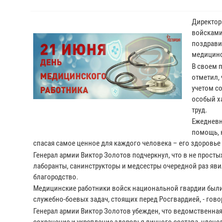
Директор
войсками
поздрави
медицинс
В своем 
отметил,
учетом с
особый х
труд.
Ежедневн
помощь, 
спасая самое ценное для каждого человека – его здоровье
Генерал армии Виктор Золотов подчеркнул, что в не прост
лаборанты, санинструкторы и медсестры очередной раз яви
благородство.
Медицинские работники войск национальной гвардии был
служебно-боевых задач, стоящих перед Росгвардией, - го
Генерал армии Виктор Золотов убежден, что ведомственна
сохранение и укрепление здоровья личного состава, члено