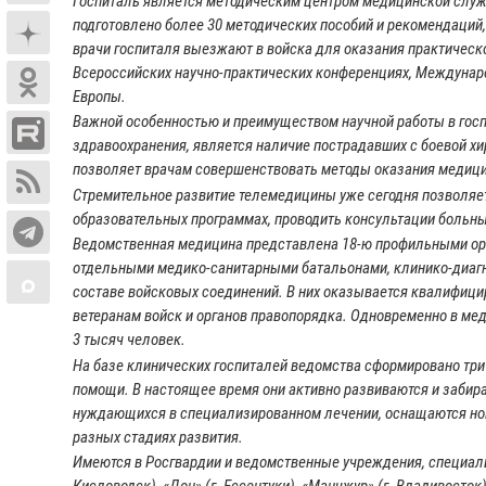
Госпиталь является методическим центром медицинской служ
подготовлено более 30 методических пособий и рекомендаций,
врачи госпиталя выезжают в войска для оказания практическо
Всероссийских научно-практических конференциях, Междунаро
Европы.
Важной особенностью и преимуществом научной работы в гос
здравоохранения, является наличие пострадавших с боевой хи
позволяет врачам совершенствовать методы оказания медици
Стремительное развитие телемедицины уже сегодня позволяет
образовательных программах, проводить консультации больных
Ведомственная медицина представлена 18-ю профильными ор
отдельными медико-санитарными батальонами, клинико-диагн
составе войсковых соединений. В них оказывается квалифиц
ветеранам войск и органов правопорядка. Одновременно в ме
3 тысяч человек.
На базе клинических госпиталей ведомства сформировано тр
помощи. В настоящее время они активно развиваются и забираю
нуждающихся в специализированном лечении, оснащаются нов
разных стадиях развития.
Имеются в Росгвардии и ведомственные учреждения, специали