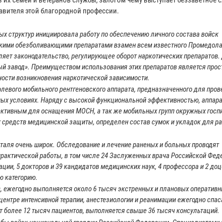
авителя этой благородной профессии.
х структур инициировала работу по обеспечению личного состава войск
кими обезболивающими препаратами взамен всем известного Промедола
ляет законодательство, регулирующее оборот наркотических препаратов.
й завод». Преимуществом использования этих препаратов является прос
ятности возникновения наркотической зависимости.
левого мобильного рентгеновского аппарата, предназначенного для про
ых условиях. Наряду с высокой функциональной эффективностью, аппара
ективным для оснащения МОСН, а так же мобильных групп окружных госп
 средств медицинской защиты, определен состав сумок и укладок для р
италя очень широк. Обследование и лечение раненых и больных проводят
ктической работы, в том числе 24 Заслуженных врача Российской Феде
и, 5 докторов и 39 кандидатов медицинских наук, 4 профессора и 2 доц
ю категорию.
в, ежегодно выполняется около 6 тысяч экстренных и плановых оператив
 центре интенсивной терапии, анестезиологии и реанимации ежегодно спа
 более 12 тысяч пациентов, выполняется свыше 36 тысяч консультаций.