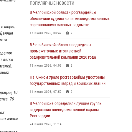
05 августа 2026, 11:22
1
ПОПУЛЯРНЫЕ НОВОСТИ
В Магнитогорске сотрудники Росгвардии
В Челябинской области росгвардейцы
задержали рецидивиста за хищение алкоголя
обеспечили судейство на межведомственных
из супермаркета
соревнованиях силовых ведомств
 в шприц-
 Данная
05 августа 2026, 06:06
17 июля 2026, 03:42
2
тота
На Южном Урале спецназ Росгвардии провел
В Челябинской области подведены
военно-полевые сборы для кадетов
промежуточные итоги летней
ведения
оздоровительной кампании 2026 года
т легко
04 августа 2026, 10:03
1
италей.
13 июля 2026, 04:08
2
Росгвардейцы задержали трёх магазинных
азных
воров в Челябинске
На Южном Урале росгвардейцы удостоены
государственных наград и воинских званий
04 августа 2026, 10:00
рации, 10
11 июля 2026, 07:57
2
На Южном Урале сотрудники Росгвардии
ента. 76
задержали подозреваемого в совершении
В Челябинске определили лучшие группы
убийства
задержания вневедомственной охраны
ных
Росгвардии
03 августа 2026, 11:41
сают жизни
24 июля 2026, 11:14
В Челябинской области росгвардейцами по