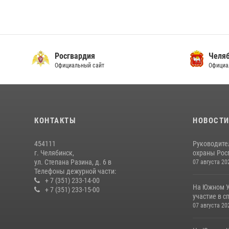
Росгвардия
Челяб
Официальный сайт
Официа
КОНТАКТЫ
НОВОСТ
454111
Руководите
г. Челябинск,
охраны Росг
ул. Степана Разина, д. 6 в
07 августа 20
Телефоны дежурной части:
+ 7 (351) 233-14-00
На Южном У
+ 7 (351) 233-15-00
участие в с
07 августа 20