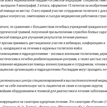
бы войск национальной гвардии Российской Федерации. Специалистами 
 выпущено 9 монографий, 3 атласа, оформлено 15 патентов на изобретени
й помощи на местах. Стало нормой участие сотрудников госпиталя с док
дных конгрессах, симпозиумах и съездах медицинских работников стран
питале, по сравнению с большинством лечебных учреждений гражданског
рургической травмой, полученной при выполнении служебно-боевых задач
нской помощи для улучшения результатов лечения раненых.
 врачам принимать дистанционное участие в вебинарах, конференциях и
, находящихся на лечении в окружных госпиталях войск.
ганизациями и подразделениями – восемью военными госпиталями, дву
остическим и лечебно-реабилитационным центрами, а также шестью лаз
ированная медицинская помощь военнослужащим и сотрудникам, членам и
дицинских организациях и подразделениях Росгвардии могут проходить ле
и региональных центра специализированной и высокотехнологичной меди
т на себя значительную часть пациентов из своих и соседних округов,
ейшим оборудованием и техникой для диагностики и лечения заболевани
зирующиеся на санаторно-курортном лечении. Это санатории «Россия» (г