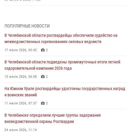
Росгвардейцы обеспечили безопасность празднования Дня ВДВ на
Южном Урале
ПОПУЛЯРНЫЕ НОВОСТИ
03 августа 2026, 09:22
1
В Челябинской области росгвардейцы обеспечили судейство на
Авиация Росгвардии совершила более 250 санитарных вылетов в
межведомственных соревнованиях силовых ведомств
Донецкой Народной Республике
17 июля 2026, 03:42
2
31 июля 2026, 11:33
В Челябинской области подведены промежуточные итоги летней
Росгвардия обеспечивает безопасность граждан на южном
оздоровительной кампании 2026 года
направлении
13 июля 2026, 04:08
2
31 июля 2026, 11:32
1
На Южном Урале росгвардейцы удостоены государственных наград
В Уральском округе Росгвардии состоялось заседание
и воинских званий
оперативного штаба
11 июля 2026, 07:57
2
30 июля 2026, 10:53
В Челябинске определили лучшие группы задержания
вневедомственной охраны Росгвардии
24 июля 2026, 11:14