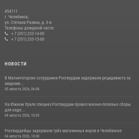
В Челябинской области росгвардейцы приняли участие в
мероприятиях, посвященных Дню семьи, любви и верности
454111
08 июля 2026, 12:05
2
г. Челябинск,
ул. Степана Разина, д. 6 в
Телефоны дежурной части:
+ 7 (351) 233-14-00
+ 7 (351) 233-15-00
НОВОСТИ
В Магнитогорске сотрудники Росгвардии задержали рецидивиста за
хищение...
05 августа 2026, 06:06
На Южном Урале спецназ Росгвардии провел военно-полевые сборы
для каде...
04 августа 2026, 10:03
Росгвардейцы задержали трёх магазинных воров в Челябинске
04 августа 2026, 10:00