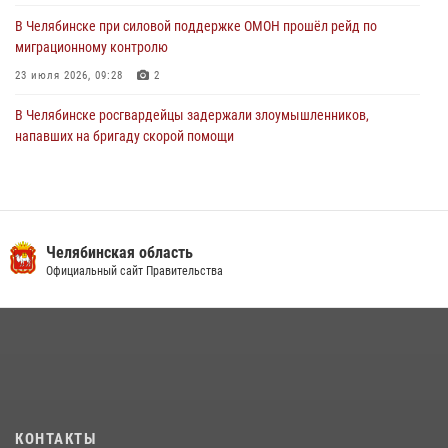
В Челябинске при силовой поддержке ОМОН прошёл рейд по
миграционному контролю
23 июля 2026, 09:28
2
В Челябинске росгвардейцы задержали злоумышленников,
напавших на бригаду скорой помощи
14 июля 2026, 12:16
В Челябинске росгвардейцы обсудили с профессиональным
спортсменом основы здорового образа жизни
Челябинская область
13 июля 2026, 03:02
5
Официальный сайт Правительства
По горячим следам задержали подозреваемого в тяжком
преступлении челябинские росгвардейцы
07 июля 2026, 07:48
На Южном Урале продолжается акция «Каникулы с Росгвардией»
15 июля 2026, 05:49
4
КОНТАКТЫ