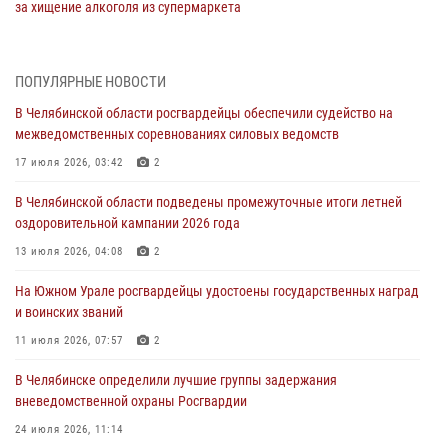
за хищение алкоголя из супермаркета
05 августа 2026, 06:06
На Южном Урале спецназ Росгвардии провел военно-полевые
ПОПУЛЯРНЫЕ НОВОСТИ
сборы для кадетов
В Челябинской области росгвардейцы обеспечили судейство на
04 августа 2026, 10:03
1
межведомственных соревнованиях силовых ведомств
Росгвардейцы задержали трёх магазинных воров в Челябинске
17 июля 2026, 03:42
2
04 августа 2026, 10:00
В Челябинской области подведены промежуточные итоги летней
оздоровительной кампании 2026 года
На Южном Урале сотрудники Росгвардии задержали
подозреваемого в совершении убийства
13 июля 2026, 04:08
2
03 августа 2026, 11:41
На Южном Урале росгвардейцы удостоены государственных наград
и воинских званий
В Челябинской области росгвардейцами по горячим следам
задержан подозреваемый в грабеже
11 июля 2026, 07:57
2
03 августа 2026, 11:25
В Челябинске определили лучшие группы задержания
вневедомственной охраны Росгвардии
24 июля 2026, 11:14