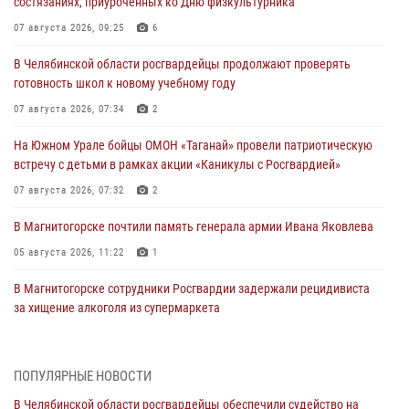
состязаниях, приуроченных ко Дню физкультурника
07 августа 2026, 09:25
6
В Челябинской области росгвардейцы продолжают проверять
готовность школ к новому учебному году
07 августа 2026, 07:34
2
На Южном Урале бойцы ОМОН «Таганай» провели патриотическую
встречу с детьми в рамках акции «Каникулы с Росгвардией»
07 августа 2026, 07:32
2
В Магнитогорске почтили память генерала армии Ивана Яковлева
05 августа 2026, 11:22
1
В Магнитогорске сотрудники Росгвардии задержали рецидивиста
за хищение алкоголя из супермаркета
05 августа 2026, 06:06
На Южном Урале спецназ Росгвардии провел военно-полевые
ПОПУЛЯРНЫЕ НОВОСТИ
сборы для кадетов
В Челябинской области росгвардейцы обеспечили судейство на