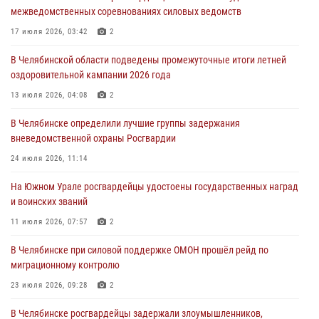
04 августа 2026, 10:03
1
межведомственных соревнованиях силовых ведомств
Росгвардейцы задержали трёх магазинных воров в Челябинске
17 июля 2026, 03:42
2
04 августа 2026, 10:00
В Челябинской области подведены промежуточные итоги летней
оздоровительной кампании 2026 года
На Южном Урале сотрудники Росгвардии задержали
подозреваемого в совершении убийства
13 июля 2026, 04:08
2
03 августа 2026, 11:41
В Челябинске определили лучшие группы задержания
вневедомственной охраны Росгвардии
В Челябинской области росгвардейцами по горячим следам
задержан подозреваемый в грабеже
24 июля 2026, 11:14
03 августа 2026, 11:25
На Южном Урале росгвардейцы удостоены государственных наград
и воинских званий
11 июля 2026, 07:57
2
В Челябинске при силовой поддержке ОМОН прошёл рейд по
миграционному контролю
23 июля 2026, 09:28
2
В Челябинске росгвардейцы задержали злоумышленников,