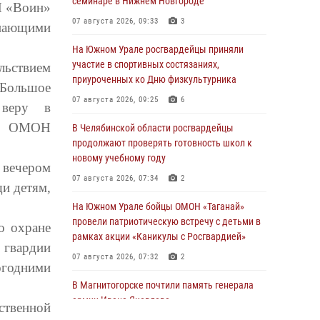
семинаре в Нижнем Новгороде
Н «Воин»
07 августа 2026, 09:33
3
пающими
На Южном Урале росгвардейцы приняли
участие в спортивных состязаниях,
ьствием
приуроченных ко Дню физкультурника
Большое
07 августа 2026, 09:25
6
и веру в
ира ОМОН
В Челябинской области росгвардейцы
продолжают проверять готовность школ к
новому учебному году
вечером
07 августа 2026, 07:34
2
и детям,
На Южном Урале бойцы ОМОН «Таганай»
провели патриотическую встречу с детьми в
о охране
рамках акции «Каникулы с Росгвардией»
 гвардии
07 августа 2026, 07:32
2
огодними
В Магнитогорске почтили память генерала
армии Ивана Яковлева
ственной