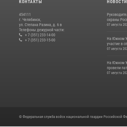
КОНТАКТЫ
НОВОСТ
454111
Руководите
г. Челябинск,
охраны Росг
ул. Степана Разина, д. 6 в
07 августа 20
Телефоны дежурной части:
+ 7 (351) 233-14-00
На Южном У
+ 7 (351) 233-15-00
участие в с
07 августа 20
На Южном У
провели пат
07 августа 20
© Федеральная служба войск национальной гвардии Российской Фе