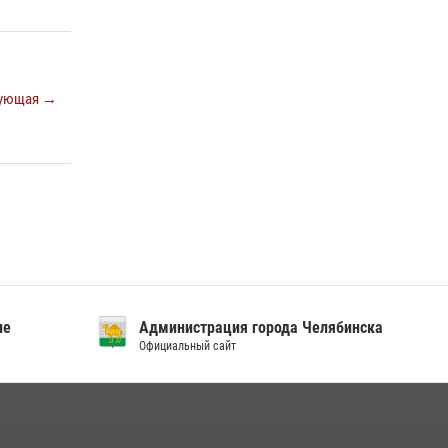
«Каникулы с Росгвардией»
15 июля 2026, 05:49
4
Бойцы спецназа Росгвардии провели
экскурсию для подростков из трудовых
ующая →
отрядов на Южном Урале
28 июля 2026, 10:38
4
ие
Администрация города Челябинска
Официальный сайт