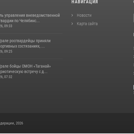
И
НАВИГАЦИЯ
ль управления вневедомственной
Новости
вардии по Челябинс...
Карта сайта
26, 09:33
рале росгвардейцы приняли
портивных состязаниях, ...
26, 09:25
рале бойцы ОМОН «Таганай»
риотическую встречу с д...
26, 07:32
дерации, 2026