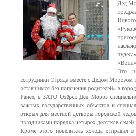
Дед Мо
поздр
Нового
«Руко
присо
наслаж
чудеса
«Воин»
Это н
сотрудники Отряда вместе с Дедом Морозом 
оставшимся без попечения родителей» в город
Ранее, в ЗАТО Озёрск Дед Мороз специально
важных государственных объектов и специал
открыл для местной детворы городской ледо
праздниками порядка четырех десятков семей
Кроме этого повелитель холода отправил в