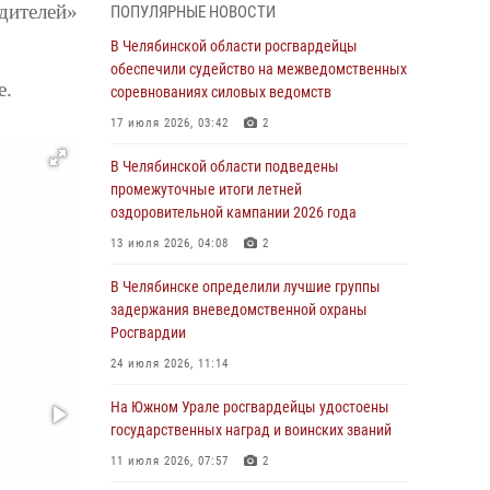
05 августа 2026, 11:22
1
дителей»
ПОПУЛЯРНЫЕ НОВОСТИ
В Магнитогорске сотрудники Росгвардии
В Челябинской области росгвардейцы
задержали рецидивиста за хищение алкоголя
обеспечили судейство на межведомственных
е.
из супермаркета
соревнованиях силовых ведомств
05 августа 2026, 06:06
17 июля 2026, 03:42
2
На Южном Урале спецназ Росгвардии провел
В Челябинской области подведены
военно-полевые сборы для кадетов
промежуточные итоги летней
оздоровительной кампании 2026 года
04 августа 2026, 10:03
1
13 июля 2026, 04:08
2
Росгвардейцы задержали трёх магазинных
воров в Челябинске
В Челябинске определили лучшие группы
задержания вневедомственной охраны
04 августа 2026, 10:00
Росгвардии
На Южном Урале сотрудники Росгвардии
24 июля 2026, 11:14
задержали подозреваемого в совершении
убийства
На Южном Урале росгвардейцы удостоены
государственных наград и воинских званий
03 августа 2026, 11:41
11 июля 2026, 07:57
2
В Челябинской области росгвардейцами по