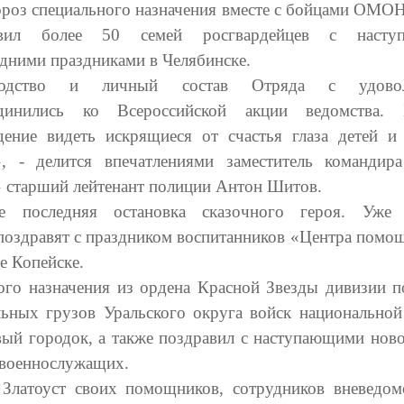
роз специального назначения вместе с бойцами ОМО
авил более 50 семей росгвардейцев с насту
дними праздниками в Челябинске.
водство и личный состав Отряда с удовол
единились ко Всероссийской акции ведомства. 
дение видеть искрящиеся от счастья глаза детей 
», - делится впечатлениями заместитель команд
 старший лейтенант полиции Антон Шитов.
е последняя остановка сказочного героя. Уже 
поздравят с праздником воспитанников «Центра помощ
е Копейске.
го назначения из ордена Красной Звезды дивизии п
ьных грузов Уральского округа войск национальной
вый городок, а также поздравил с наступающими нов
 военнослужащих.
 Златоуст своих помощников, сотрудников вневедом