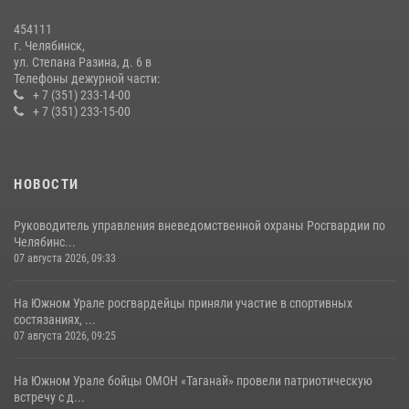
Первенства России по футболу
454111
14 июля 2026, 05:15
г. Челябинск,
ул. Степана Разина, д. 6 в
Телефоны дежурной части:
+ 7 (351) 233-14-00
+ 7 (351) 233-15-00
НОВОСТИ
Руководитель управления вневедомственной охраны Росгвардии по
Челябинс...
07 августа 2026, 09:33
На Южном Урале росгвардейцы приняли участие в спортивных
состязаниях, ...
07 августа 2026, 09:25
На Южном Урале бойцы ОМОН «Таганай» провели патриотическую
встречу с д...