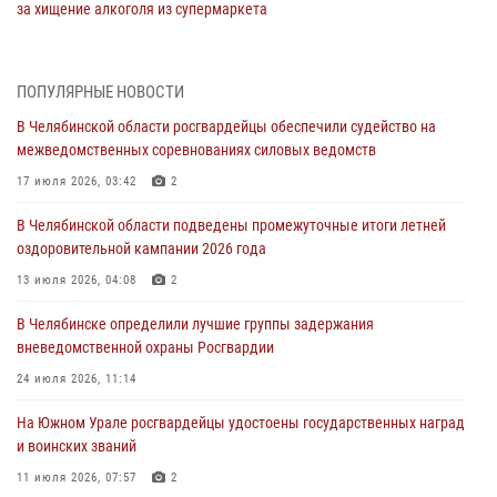
за хищение алкоголя из супермаркета
05 августа 2026, 06:06
На Южном Урале спецназ Росгвардии провел военно-полевые
ПОПУЛЯРНЫЕ НОВОСТИ
сборы для кадетов
В Челябинской области росгвардейцы обеспечили судейство на
04 августа 2026, 10:03
1
межведомственных соревнованиях силовых ведомств
Росгвардейцы задержали трёх магазинных воров в Челябинске
17 июля 2026, 03:42
2
04 августа 2026, 10:00
В Челябинской области подведены промежуточные итоги летней
оздоровительной кампании 2026 года
На Южном Урале сотрудники Росгвардии задержали
подозреваемого в совершении убийства
13 июля 2026, 04:08
2
03 августа 2026, 11:41
В Челябинске определили лучшие группы задержания
вневедомственной охраны Росгвардии
В Челябинской области росгвардейцами по горячим следам
задержан подозреваемый в грабеже
24 июля 2026, 11:14
03 августа 2026, 11:25
На Южном Урале росгвардейцы удостоены государственных наград
и воинских званий
11 июля 2026, 07:57
2