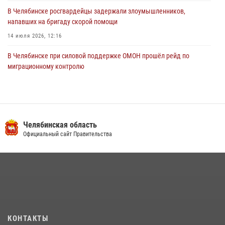
В Челябинске росгвардейцы задержали злоумышленников,
напавших на бригаду скорой помощи
14 июля 2026, 12:16
В Челябинске при силовой поддержке ОМОН прошёл рейд по
миграционному контролю
23 июля 2026, 09:28
2
В Челябинске росгвардейцы обсудили с профессиональным
спортсменом основы здорового образа жизни
Челябинская область
13 июля 2026, 03:02
5
Официальный сайт Правительства
На Южном Урале продолжается акция «Каникулы с Росгвардией»
15 июля 2026, 05:49
4
В Челябинской области росгвардейцы приняли участие в
мероприятиях, посвященных Дню семьи, любви и верности
08 июля 2026, 12:05
2
КОНТАКТЫ
На Южном Урале росгвардейцы обеспечили безопасность матча