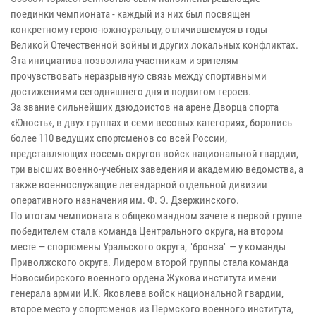
поединки чемпионата - каждый из них был посвящен
конкретному герою-южноуральцу, отличившемуся в годы
Великой Отечественной войны и других локальных конфликтах.
Эта инициатива позволила участникам и зрителям
прочувствовать неразрывную связь между спортивными
достижениями сегодняшнего дня и подвигом героев.
За звание сильнейших дзюдоистов на арене Дворца спорта
«Юность», в двух группах и семи весовых категориях, боролись
более 110 ведущих спортсменов со всей России,
представляющих восемь округов войск национальной гвардии,
три высших военно-учебных заведения и академию ведомства, а
также военнослужащие легендарной отдельной дивизии
оперативного назначения им. Ф. Э. Дзержинского.
По итогам чемпионата в общекомандном зачете в первой группе
победителем стала команда Центрального округа, на втором
месте — спортсмены Уральского округа, "бронза" — у команды
Приволжского округа. Лидером второй группы стала команда
Новосибирского военного ордена Жукова института имени
генерала армии И.К. Яковлева войск национальной гвардии,
второе место у спортсменов из Пермского военного института,