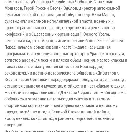
заместитель губернатора Челябинской области Станислав
Мошаров, Герой России Сергей Зяблов, директор автономной
некоммерческой организации «Победоносец» Нина Масло,
руководители органов исполнительной власти, военных и
правоохранительных органов, представители религиозных
конфессий и общественных организаций Южного Урала,
ветераны и кадеты. Мероприятие посетили более 2500 зрителей.
Перед началом соревнований гостей ждала насыщенная
программа: выступления военных оркестров Уральского округа,
артистов ансамбля песни и пляски объединения, мастер-классы и
показательные выступления кинологов Росгвардии,
реконструкции военно-исторического общества «Дивизион».
«80 лет назад Советский народ одержал победу, которая навсегда
останется символом мужества, стойкости и несгибаемого духа»,
— отметил генерал-лейтенант Дмитрий Черепанов. — Сегодня мы
собрались в этом зале не только для участия в знаковом
спортивном состязании – мы отдаем дань памяти великому
народу, погибших в годы Великой Отечественной войны,
вооруженных конфликтах, в районе специальной военной
операции.
Особой торжественностью были наполнены решающие