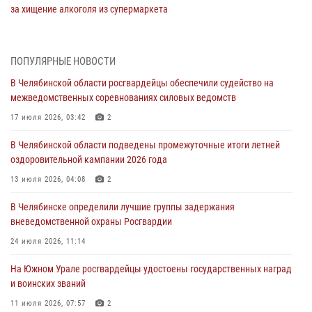
за хищение алкоголя из супермаркета
05 августа 2026, 06:06
На Южном Урале спецназ Росгвардии провел военно-полевые
ПОПУЛЯРНЫЕ НОВОСТИ
сборы для кадетов
В Челябинской области росгвардейцы обеспечили судейство на
04 августа 2026, 10:03
1
межведомственных соревнованиях силовых ведомств
Росгвардейцы задержали трёх магазинных воров в Челябинске
17 июля 2026, 03:42
2
04 августа 2026, 10:00
В Челябинской области подведены промежуточные итоги летней
оздоровительной кампании 2026 года
На Южном Урале сотрудники Росгвардии задержали
подозреваемого в совершении убийства
13 июля 2026, 04:08
2
03 августа 2026, 11:41
В Челябинске определили лучшие группы задержания
вневедомственной охраны Росгвардии
В Челябинской области росгвардейцами по горячим следам
задержан подозреваемый в грабеже
24 июля 2026, 11:14
03 августа 2026, 11:25
На Южном Урале росгвардейцы удостоены государственных наград
и воинских званий
11 июля 2026, 07:57
2