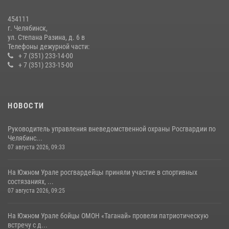
Бойцы спецназа Росгвардии провели экскурсию для подростков из
трудовых отрядов на Южном Урале
454111
28 июля 2026, 10:38
4
г. Челябинск,
ул. Степана Разина, д. 6 в
Телефоны дежурной части:
+ 7 (351) 233-14-00
+ 7 (351) 233-15-00
НОВОСТИ
Руководитель управления вневедомственной охраны Росгвардии по
Челябинс...
07 августа 2026, 09:33
На Южном Урале росгвардейцы приняли участие в спортивных
состязаниях, ...
07 августа 2026, 09:25
На Южном Урале бойцы ОМОН «Таганай» провели патриотическую
встречу с д...