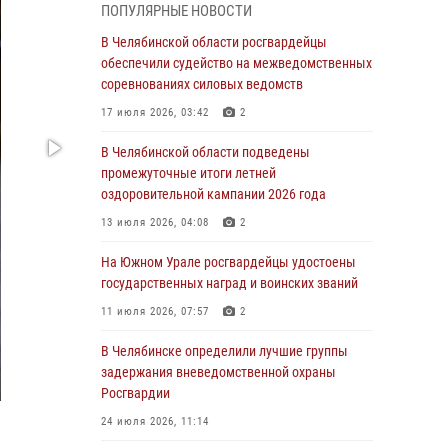
05 августа 2026, 11:22
1
ПОПУЛЯРНЫЕ НОВОСТИ
В Магнитогорске сотрудники Росгвардии
В Челябинской области росгвардейцы
задержали рецидивиста за хищение алкоголя
обеспечили судейство на межведомственных
из супермаркета
соревнованиях силовых ведомств
05 августа 2026, 06:06
17 июля 2026, 03:42
2
На Южном Урале спецназ Росгвардии провел
В Челябинской области подведены
военно-полевые сборы для кадетов
промежуточные итоги летней
оздоровительной кампании 2026 года
04 августа 2026, 10:03
1
13 июля 2026, 04:08
2
Росгвардейцы задержали трёх магазинных
воров в Челябинске
На Южном Урале росгвардейцы удостоены
государственных наград и воинских званий
04 августа 2026, 10:00
11 июля 2026, 07:57
2
На Южном Урале сотрудники Росгвардии
задержали подозреваемого в совершении
В Челябинске определили лучшие группы
убийства
задержания вневедомственной охраны
Росгвардии
03 августа 2026, 11:41
24 июля 2026, 11:14
В Челябинской области росгвардейцами по