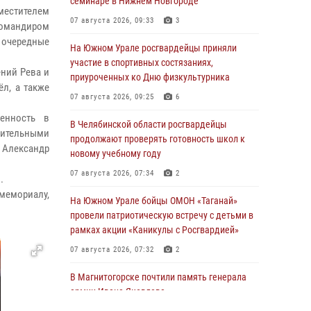
семинаре в Нижнем Новгороде
естителем
07 августа 2026, 09:33
3
командиром
 очередные
На Южном Урале росгвардейцы приняли
участие в спортивных состязаниях,
ений Рева и
приуроченных ко Дню физкультурника
ёл, а также
07 августа 2026, 09:25
6
венность в
В Челябинской области росгвардейцы
ительными
продолжают проверять готовность школ к
 Александр
новому учебному году
07 августа 2026, 07:34
2
.
мемориалу,
На Южном Урале бойцы ОМОН «Таганай»
провели патриотическую встречу с детьми в
рамках акции «Каникулы с Росгвардией»
07 августа 2026, 07:32
2
В Магнитогорске почтили память генерала
армии Ивана Яковлева