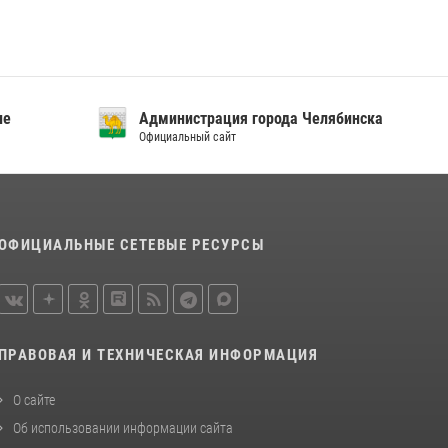
посвященных Дню семьи, любви и верности
08 июля 2026, 12:05
2
Бойцы спецназа Росгвардии провели
экскурсию для подростков из трудовых
отрядов на Южном Урале
ие
Администрация города Челябинска
Официальный сайт
28 июля 2026, 10:38
4
ОФИЦИАЛЬНЫЕ СЕТЕВЫЕ РЕСУРСЫ
ПРАВОВАЯ И ТЕХНИЧЕСКАЯ ИНФОРМАЦИЯ
О сайте
Об использовании информации сайта