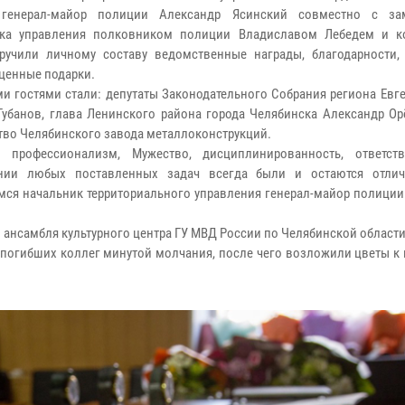
 генерал-майор полиции Александр Ясинский совместно с зам
ика управления полковником полиции Владиславом Лебедем и 
ручили личному составу ведомственные награды, благодарности,
 ценные подарки.
и гостями стали: депутаты Законодательного Собрания региона Евг
Губанов, глава Ленинского района города Челябинска Александр Ор
тво Челябинского завода металлоконструкций.
й профессионализм, Мужество, дисциплинированность, ответст
нии любых поставленных задач всегда были и остаются отлич
мся начальник территориального управления генерал-майор полиции
ансамбля культурного центра ГУ МВД России по Челябинской области
погибших коллег минутой молчания, после чего возложили цветы к 