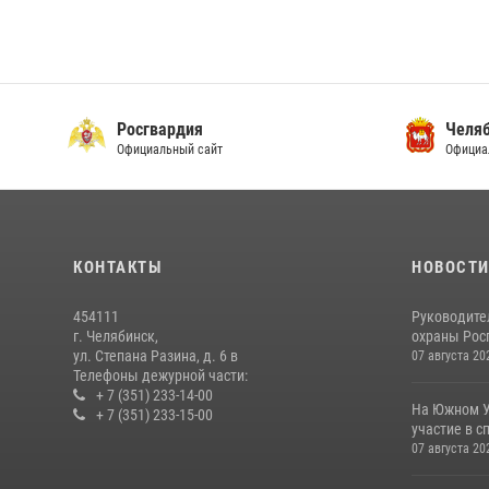
Росгвардия
Челяб
Официальный сайт
Официа
КОНТАКТЫ
НОВОСТ
454111
Руководите
г. Челябинск,
охраны Росг
ул. Степана Разина, д. 6 в
07 августа 20
Телефоны дежурной части:
+ 7 (351) 233-14-00
На Южном У
+ 7 (351) 233-15-00
участие в с
07 августа 20