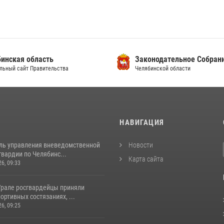
инская область
Законодательное Собран
льный сайт Правительства
Челябинской области
И
НАВИГАЦИЯ
ль управления вневедомственной
Новости
вардии по Челябинс...
Карта сайта
26, 09:33
рале росгвардейцы приняли
портивных состязаниях, ...
26, 09:25