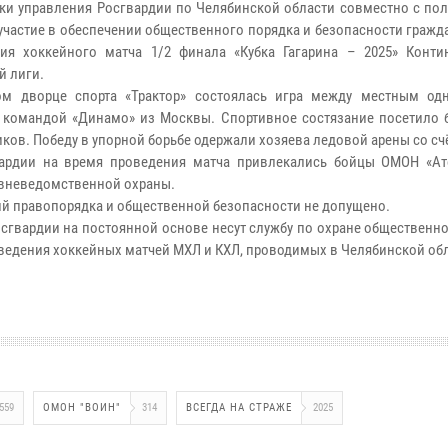
ки управления Росгвардии по Челябинской области совместно с по
участие в обеспечении общественного порядка и безопасности гражд
ия хоккейного матча 1/2 финала «Кубка Гагарина – 2025» Конти
й лиги.
ом дворце спорта «Трактор» состоялась игра между местным о
 командой «Динамо» из Москвы. Спортивное состязание посетило б
ков. Победу в упорной борьбе одержали хозяева ледовой арены со счё
вардии на время проведения матча привлекались бойцы ОМОН «А
 вневедомственной охраны.
й правопорядка и общественной безопасности не допущено.
сгвардии на постоянной основе несут службу по охране общественн
оведения хоккейных матчей МХЛ и КХЛ, проводимых в Челябинской об
559
ОМОН "ВОИН"
314
ВСЕГДА НА СТРАЖЕ
2025