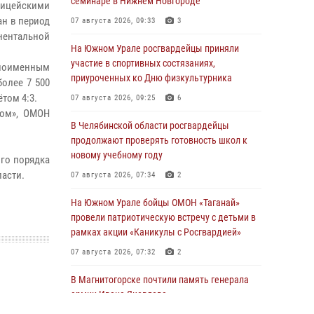
семинаре в Нижнем Новгороде
лицейскими
ан в период
07 августа 2026, 09:33
3
нентальной
На Южном Урале росгвардейцы приняли
участие в спортивных состязаниях,
дноименным
приуроченных ко Дню физкультурника
олее 7 500
том 4:3.
07 августа 2026, 09:25
6
том», ОМОН
В Челябинской области росгвардейцы
продолжают проверять готовность школ к
новому учебному году
ого порядка
ласти.
07 августа 2026, 07:34
2
На Южном Урале бойцы ОМОН «Таганай»
провели патриотическую встречу с детьми в
рамках акции «Каникулы с Росгвардией»
07 августа 2026, 07:32
2
В Магнитогорске почтили память генерала
армии Ивана Яковлева