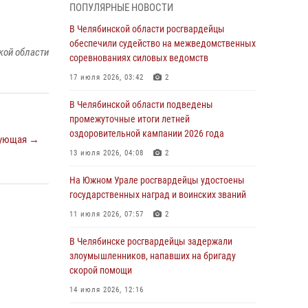
05 августа 2026, 11:22
1
ПОПУЛЯРНЫЕ НОВОСТИ
В Магнитогорске сотрудники Росгвардии
В Челябинской области росгвардейцы
задержали рецидивиста за хищение алкоголя
обеспечили судейство на межведомственных
кой области
из супермаркета
соревнованиях силовых ведомств
05 августа 2026, 06:06
17 июля 2026, 03:42
2
На Южном Урале спецназ Росгвардии провел
В Челябинской области подведены
военно-полевые сборы для кадетов
промежуточные итоги летней
оздоровительной кампании 2026 года
04 августа 2026, 10:03
1
ующая →
13 июля 2026, 04:08
2
Росгвардейцы задержали трёх магазинных
воров в Челябинске
На Южном Урале росгвардейцы удостоены
государственных наград и воинских званий
04 августа 2026, 10:00
11 июля 2026, 07:57
2
На Южном Урале сотрудники Росгвардии
задержали подозреваемого в совершении
В Челябинске росгвардейцы задержали
убийства
злоумышленников, напавших на бригаду
скорой помощи
03 августа 2026, 11:41
14 июля 2026, 12:16
В Челябинской области росгвардейцами по