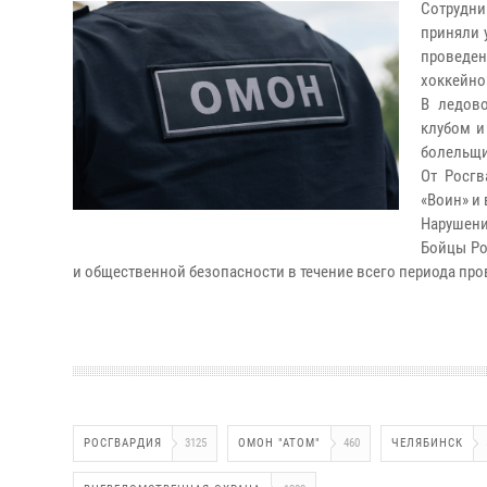
Сотрудни
приняли 
проведен
хоккейно
В ледов
клубом и
болельщи
От Росг
«Воин» и
Нарушени
Бойцы Ро
и общественной безопасности в течение всего периода пр
РОСГВАРДИЯ
3125
ОМОН "АТОМ"
460
ЧЕЛЯБИНСК