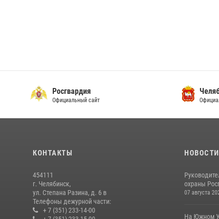
Росгвардия
Челяб
Официальный сайт
Официа
КОНТАКТЫ
НОВОСТ
454111
Руководите
г. Челябинск,
охраны Росг
ул. Степана Разина, д. 6 в
07 августа 20
Телефоны дежурной части:
+ 7 (351) 233-14-00
На Южном У