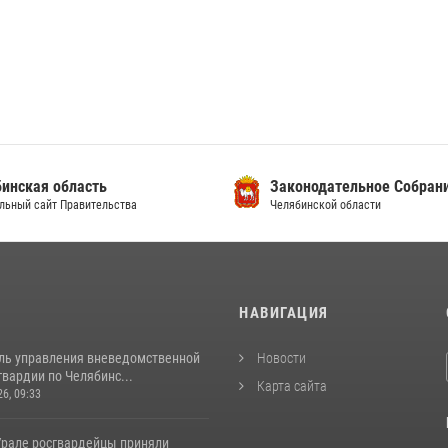
инская область
Законодательное Собран
льный сайт Правительства
Челябинской области
И
НАВИГАЦИЯ
ль управления вневедомственной
Новости
вардии по Челябинс...
Карта сайта
26, 09:33
рале росгвардейцы приняли