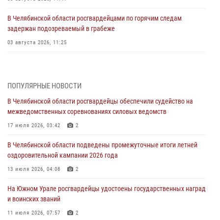
В Челябинской области росгвардейцами по горячим следам
задержан подозреваемый в грабеже
03 августа 2026, 11:25
Росгвардейцы обеспечили безопасность празднования Дня ВДВ на
Южном Урале
ПОПУЛЯРНЫЕ НОВОСТИ
03 августа 2026, 09:22
1
В Челябинской области росгвардейцы обеспечили судейство на
Авиация Росгвардии совершила более 250 санитарных вылетов в
межведомственных соревнованиях силовых ведомств
Донецкой Народной Республике
17 июля 2026, 03:42
2
31 июля 2026, 11:33
В Челябинской области подведены промежуточные итоги летней
Росгвардия обеспечивает безопасность граждан на южном
оздоровительной кампании 2026 года
направлении
13 июля 2026, 04:08
2
31 июля 2026, 11:32
1
На Южном Урале росгвардейцы удостоены государственных наград
В Уральском округе Росгвардии состоялось заседание
и воинских званий
оперативного штаба
11 июля 2026, 07:57
2
30 июля 2026, 10:53