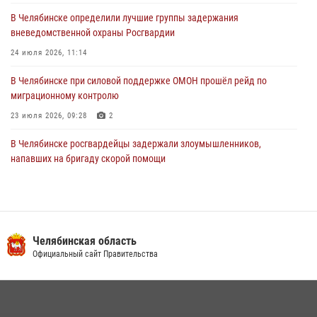
В Челябинске определили лучшие группы задержания
вневедомственной охраны Росгвардии
24 июля 2026, 11:14
В Челябинске при силовой поддержке ОМОН прошёл рейд по
миграционному контролю
23 июля 2026, 09:28
2
В Челябинске росгвардейцы задержали злоумышленников,
напавших на бригаду скорой помощи
14 июля 2026, 12:16
В Челябинске росгвардейцы обсудили с профессиональным
спортсменом основы здорового образа жизни
Челябинская область
13 июля 2026, 03:02
5
Официальный сайт Правительства
По горячим следам задержали подозреваемого в тяжком
преступлении челябинские росгвардейцы
07 июля 2026, 07:48