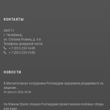
На Южном Урале продолжается акция «Каникулы с Росгвардией»
15 июля 2026, 05:49
4
КОНТАКТЫ
В Челябинской области росгвардейцы приняли участие в
мероприятиях, посвященных Дню семьи, любви и верности
454111
08 июля 2026, 12:05
2
г. Челябинск,
ул. Степана Разина, д. 6 в
Телефоны дежурной части:
+ 7 (351) 233-14-00
+ 7 (351) 233-15-00
НОВОСТИ
В Магнитогорске сотрудники Росгвардии задержали рецидивиста за
хищение...
05 августа 2026, 06:06
На Южном Урале спецназ Росгвардии провел военно-полевые сборы
для каде...