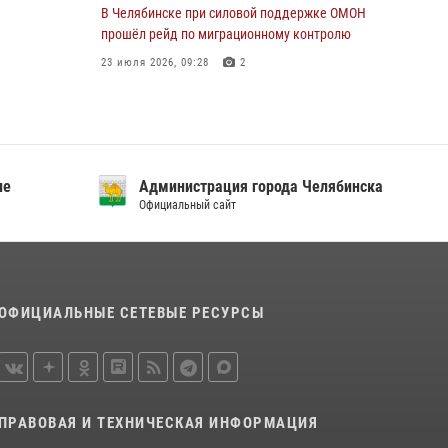
В Челябинске при силовой поддержке ОМОН
прошёл рейд по миграционному контролю
23 июля 2026, 09:28
2
В Челябинске росгвардейцы задержали
злоумышленников, напавших на бригаду
скорой помощи
14 июля 2026, 12:16
ие
Администрация города Челябинска
Официальный сайт
В Челябинске росгвардейцы обсудили с
профессиональным спортсменом основы
здорового образа жизни
13 июля 2026, 03:02
5
ОФИЦИАЛЬНЫЕ СЕТЕВЫЕ РЕСУРСЫ
По горячим следам задержали
подозреваемого в тяжком преступлении
челябинские росгвардейцы
07 июля 2026, 07:48
ПРАВОВАЯ И ТЕХНИЧЕСКАЯ ИНФОРМАЦИЯ
На Южном Урале продолжается акция