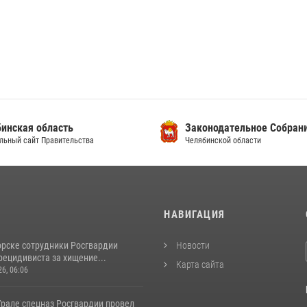
инская область
Законодательное Собран
льный сайт Правительства
Челябинской области
И
НАВИГАЦИЯ
орске сотрудники Росгвардии
Новости
рецидивиста за хищение...
Карта сайта
26, 06:06
рале спецназ Росгвардии провел