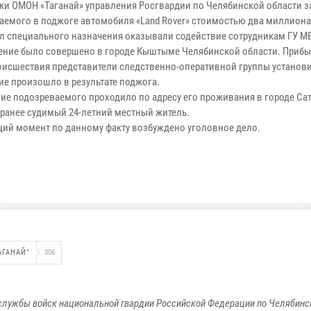
ки ОМОН «Таганай» управления Росгвардии по Челябинской области 
аемого в поджоге автомобиля «Land Rover» стоимостью два миллиона
л специального назначения оказывали содействие сотрудникам ГУ М
ение было совершено в городе Кыштыме Челябинской области. Приб
оисшествия представители следственно-оперативной группы установи
ие произошло в результате поджога.
ие подозреваемого проходило по адресу его проживания в городе Сат
 ранее судимый 24-летний местный житель.
щий момент по данному факту возбуждено уголовное дело.
АГАНАЙ"
306
службы войск национальной гвардии Российской Федерации по Челябинс