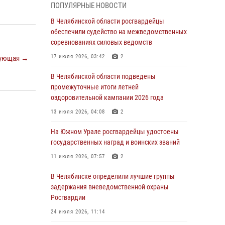
ПОПУЛЯРНЫЕ НОВОСТИ
грабеже
В Челябинской области росгвардейцы
03 августа 2026, 11:25
обеспечили судейство на межведомственных
соревнованиях силовых ведомств
Росгвардейцы обеспечили безопасность
празднования Дня ВДВ на Южном Урале
17 июля 2026, 03:42
2
ующая →
03 августа 2026, 09:22
1
В Челябинской области подведены
промежуточные итоги летней
Авиация Росгвардии совершила более 250
оздоровительной кампании 2026 года
санитарных вылетов в Донецкой Народной
Республике
13 июля 2026, 04:08
2
31 июля 2026, 11:33
На Южном Урале росгвардейцы удостоены
государственных наград и воинских званий
Росгвардия обеспечивает безопасность
граждан на южном направлении
11 июля 2026, 07:57
2
31 июля 2026, 11:32
1
В Челябинске определили лучшие группы
задержания вневедомственной охраны
В Уральском округе Росгвардии состоялось
Росгвардии
заседание оперативного штаба
24 июля 2026, 11:14
30 июля 2026, 10:53