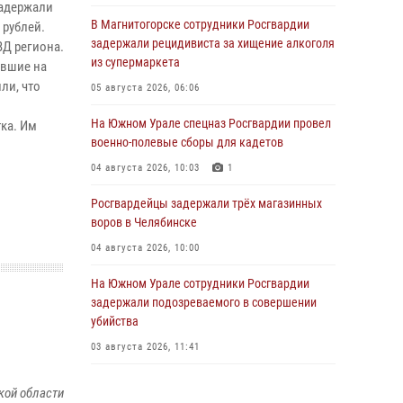
задержали
В Магнитогорске сотрудники Росгвардии
 рублей.
задержали рецидивиста за хищение алкоголя
ВД региона.
из супермаркета
ывшие на
ли, что
05 августа 2026, 06:06
На Южном Урале спецназ Росгвардии провел
ка. Им
военно-полевые сборы для кадетов
04 августа 2026, 10:03
1
Росгвардейцы задержали трёх магазинных
воров в Челябинске
04 августа 2026, 10:00
На Южном Урале сотрудники Росгвардии
задержали подозреваемого в совершении
убийства
03 августа 2026, 11:41
В Челябинской области росгвардейцами по
кой области
горячим следам задержан подозреваемый в