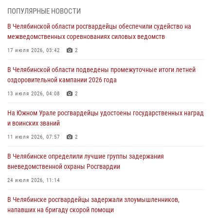
На Южном Урале спецназ Росгвардии провел военно-полевые
ПОПУЛЯРНЫЕ НОВОСТИ
сборы для кадетов
В Челябинской области росгвардейцы обеспечили судейство на
04 августа 2026, 10:03
1
межведомственных соревнованиях силовых ведомств
Росгвардейцы задержали трёх магазинных воров в Челябинске
17 июля 2026, 03:42
2
04 августа 2026, 10:00
В Челябинской области подведены промежуточные итоги летней
оздоровительной кампании 2026 года
На Южном Урале сотрудники Росгвардии задержали
подозреваемого в совершении убийства
13 июля 2026, 04:08
2
03 августа 2026, 11:41
На Южном Урале росгвардейцы удостоены государственных наград
и воинских званий
В Челябинской области росгвардейцами по горячим следам
задержан подозреваемый в грабеже
11 июля 2026, 07:57
2
03 августа 2026, 11:25
В Челябинске определили лучшие группы задержания
вневедомственной охраны Росгвардии
24 июля 2026, 11:14
В Челябинске росгвардейцы задержали злоумышленников,
напавших на бригаду скорой помощи