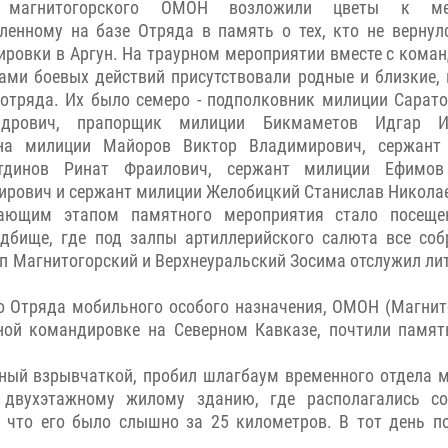
 магнитогорского ОМОН возложили цветы к мем
ленному на базе Отряда в память о тех, кто не вернул
ровки в Аргун. На траурном мероприятии вместе с кома
ами боевых действий присутствовали родные и близкие,
отряда. Их было семеро - подполковник милиции Сарат
ндрович, прапорщик милиции Бикмаметов Идгар И
на милиции Майоров Виктор Владимирович, сержант
тдинов Ринат Фраилович, сержант милиции Ефимов
рович и сержант милиции Желобицкий Станислав Никола
ающим этапом памятного мероприятия стало посеще
дбище, где под залпы артиллерийского салюта все со
оп Магнитогорский и Верхнеуральский Зосима отслужил ли
о Отряда мобильного особого назначения, ОМОН (Магнит
ной командировке на Северном Кавказе, почтили памят
ный взрывчаткой, пробил шлагбаум временного отдела 
 двухэтажному жилому зданию, где располагались со
 что его было слышно за 25 километров. В тот день п