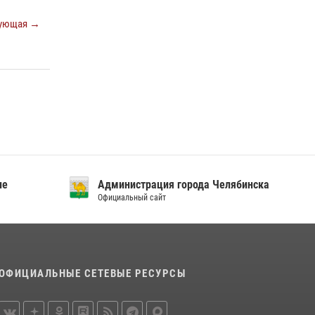
«Каникулы с Росгвардией»
ующая →
15 июля 2026, 05:49
4
Бойцы спецназа Росгвардии провели
экскурсию для подростков из трудовых
отрядов на Южном Урале
28 июля 2026, 10:38
4
ие
Администрация города Челябинска
Официальный сайт
ОФИЦИАЛЬНЫЕ СЕТЕВЫЕ РЕСУРСЫ