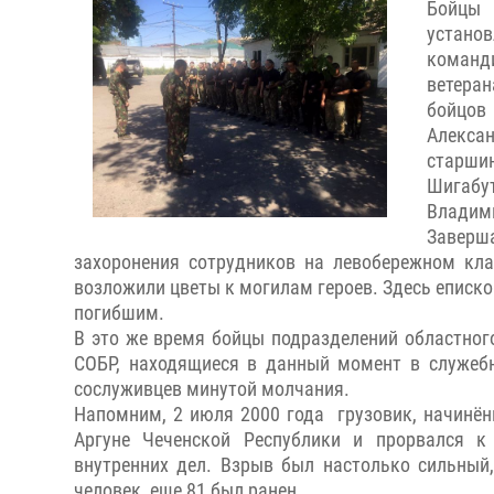
Бойцы
установ
команди
ветеран
бойцов 
Алекса
старши
Шигабу
Владими
Заверш
захоронения сотрудников на левобережном кла
возложили цветы к могилам героев. Здесь еписк
погибшим.
В это же время бойцы подразделений областног
СОБР, находящиеся в данный момент в служеб
сослуживцев минутой молчания.
Напомним, 2 июля 2000 года грузовик, начинён
Аргуне Чеченской Республики и прорвался к
внутренних дел. Взрыв был настолько сильный,
человек, еще 81 был ранен.