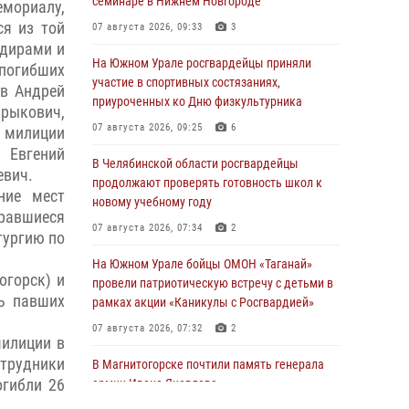
семинаре в Нижнем Новгороде
ориалу,
ся из той
07 августа 2026, 09:33
3
ндирами и
На Южном Урале росгвардейцы приняли
 погибших
участие в спортивных состязаниях,
ов Андрей
приуроченных ко Дню физкультурника
рыкович,
07 августа 2026, 09:25
6
 милиции
 Евгений
В Челябинской области росгвардейцы
евич.
продолжают проверять готовность школ к
ние мест
новому учебному году
бравшиеся
07 августа 2026, 07:34
2
тургию по
На Южном Урале бойцы ОМОН «Таганай»
огорск) и
провели патриотическую встречу с детьми в
ь павших
рамках акции «Каникулы с Росгвардией»
07 августа 2026, 07:32
2
милиции в
трудники
В Магнитогорске почтили память генерала
огибли 26
армии Ивана Яковлева