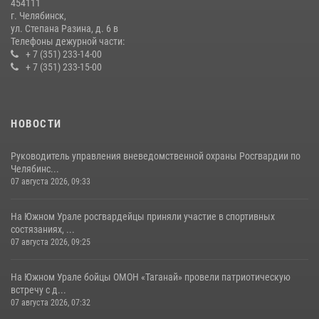
454111
14 июля 2026, 05:15
г. Челябинск,
ул. Степана Разина, д. 6 в
Телефоны дежурной части:
+ 7 (351) 233-14-00
+ 7 (351) 233-15-00
НОВОСТИ
Руководитель управления вневедомственной охраны Росгвардии по
Челябинс...
07 августа 2026, 09:33
На Южном Урале росгвардейцы приняли участие в спортивных
состязаниях, ...
07 августа 2026, 09:25
На Южном Урале бойцы ОМОН «Таганай» провели патриотическую
встречу с д...
07 августа 2026, 07:32