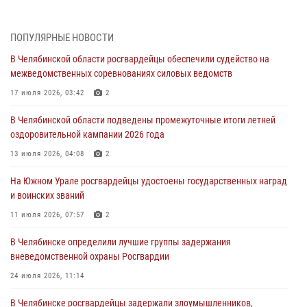
05 августа 2026, 06:06
На Южном Урале спецназ Росгвардии провел военно-полевые
ПОПУЛЯРНЫЕ НОВОСТИ
сборы для кадетов
В Челябинской области росгвардейцы обеспечили судейство на
04 августа 2026, 10:03
1
межведомственных соревнованиях силовых ведомств
Росгвардейцы задержали трёх магазинных воров в Челябинске
17 июля 2026, 03:42
2
04 августа 2026, 10:00
В Челябинской области подведены промежуточные итоги летней
оздоровительной кампании 2026 года
На Южном Урале сотрудники Росгвардии задержали
подозреваемого в совершении убийства
13 июля 2026, 04:08
2
03 августа 2026, 11:41
На Южном Урале росгвардейцы удостоены государственных наград
и воинских званий
В Челябинской области росгвардейцами по горячим следам
задержан подозреваемый в грабеже
11 июля 2026, 07:57
2
03 августа 2026, 11:25
В Челябинске определили лучшие группы задержания
вневедомственной охраны Росгвардии
24 июля 2026, 11:14
В Челябинске росгвардейцы задержали злоумышленников,