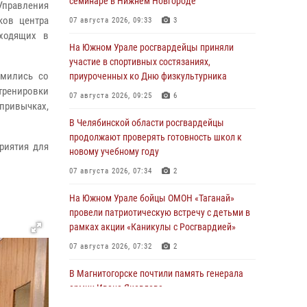
семинаре в Нижнем Новгороде
Управления
ков центра
07 августа 2026, 09:33
3
входящих в
На Южном Урале росгвардейцы приняли
участие в спортивных состязаниях,
омились со
приуроченных ко Дню физкультурника
тренировки
07 августа 2026, 09:25
6
 привычках,
В Челябинской области росгвардейцы
продолжают проверять готовность школ к
риятия для
новому учебному году
07 августа 2026, 07:34
2
На Южном Урале бойцы ОМОН «Таганай»
провели патриотическую встречу с детьми в
рамках акции «Каникулы с Росгвардией»
07 августа 2026, 07:32
2
В Магнитогорске почтили память генерала
армии Ивана Яковлева