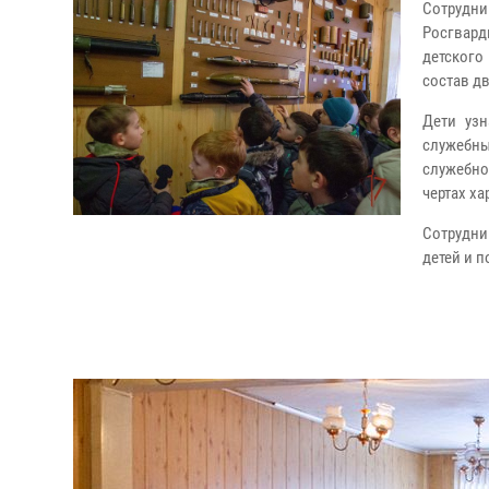
Сотрудни
Росгвар
детского
состав д
Дети узн
служебн
служебно
чертах ха
Сотрудни
детей и п