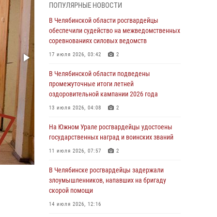
05 августа 2026, 11:22
1
ПОПУЛЯРНЫЕ НОВОСТИ
В Магнитогорске сотрудники Росгвардии
В Челябинской области росгвардейцы
задержали рецидивиста за хищение алкоголя
обеспечили судейство на межведомственных
из супермаркета
соревнованиях силовых ведомств
05 августа 2026, 06:06
17 июля 2026, 03:42
2
На Южном Урале спецназ Росгвардии провел
В Челябинской области подведены
военно-полевые сборы для кадетов
промежуточные итоги летней
оздоровительной кампании 2026 года
04 августа 2026, 10:03
1
13 июля 2026, 04:08
2
Росгвардейцы задержали трёх магазинных
воров в Челябинске
На Южном Урале росгвардейцы удостоены
государственных наград и воинских званий
04 августа 2026, 10:00
11 июля 2026, 07:57
2
На Южном Урале сотрудники Росгвардии
задержали подозреваемого в совершении
В Челябинске росгвардейцы задержали
убийства
злоумышленников, напавших на бригаду
скорой помощи
03 августа 2026, 11:41
14 июля 2026, 12:16
В Челябинской области росгвардейцами по