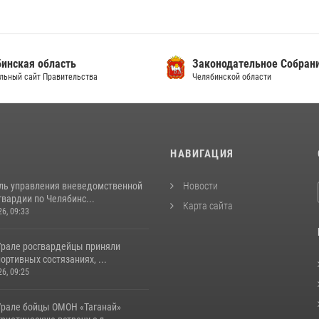
инская область
Законодательное Собран
льный сайт Правительства
Челябинской области
И
НАВИГАЦИЯ
ль управления вневедомственной
Новости
вардии по Челябинс...
Карта сайта
26, 09:33
рале росгвардейцы приняли
портивных состязаниях, ...
26, 09:25
рале бойцы ОМОН «Таганай»