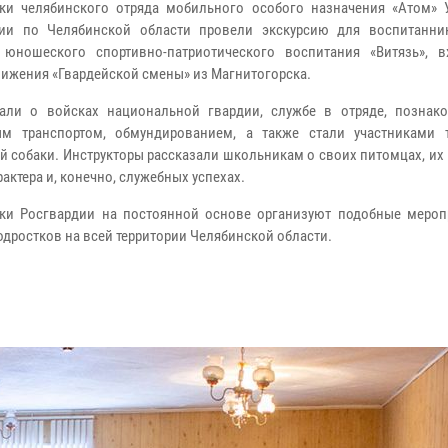
ки челябинского отряда мобильного особого назначения «Атом» 
дии по Челябинской области провели экскурсию для воспитанни
 юношеского спортивно-патриотического воспитания «Витязь», 
вижения «Гвардейской смены» из Магнитогорска.
али о войсках национальной гвардии, службе в отряде, познак
ым транспортом, обмундированием, а также стали участниками 
й собаки. Инструкторы рассказали школьникам о своих питомцах, их
рактера и, конечно, служебных успехах.
ки Росгвардии на постоянной основе организуют подобные мероп
одростков на всей территории Челябинской области.