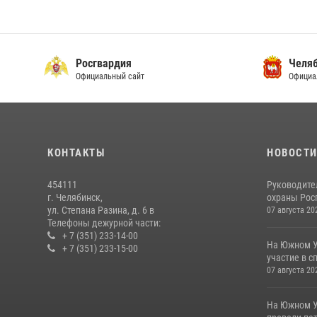
Росгвардия
Челяб
Официальный сайт
Официа
КОНТАКТЫ
НОВОСТ
454111
Руководите
г. Челябинск,
охраны Росг
ул. Степана Разина, д. 6 в
07 августа 20
Телефоны дежурной части:
+ 7 (351) 233-14-00
На Южном У
+ 7 (351) 233-15-00
участие в с
07 августа 20
На Южном У