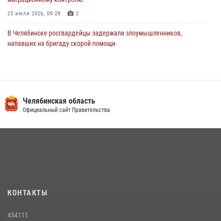
23 июля 2026, 09:28
2
В Челябинске росгвардейцы задержали злоумышленников,
напавших на бригаду скорой помощи
14 июля 2026, 12:16
В Челябинске росгвардейцы обсудили с профессиональным
спортсменом основы здорового образа жизни
Челябинская область
13 июля 2026, 03:02
5
Официальный сайт Правительства
По горячим следам задержали подозреваемого в тяжком
преступлении челябинские росгвардейцы
07 июля 2026, 07:48
На Южном Урале продолжается акция «Каникулы с Росгвардией»
15 июля 2026, 05:49
4
КОНТАКТЫ
В Челябинской области росгвардейцы приняли участие в
мероприятиях, посвященных Дню семьи, любви и верности
454111